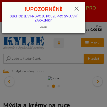
OBCHOD JE V PROVOZU POUZE PRO
!UPOZORNĚNÍ!
SMLUVNÍ ZÁKAZNÍKY!
OBCHOD JE V PROVOZU POUZE PRO SMLUVNÍ
ZÁKAZNÍKY!
0
ks
739 001 068
Zavřít
za
0,00 Kč
PO - PÁ 8 - 17 hod.(mimo státní svátky)
Menu
Hledat
Úvod
Mýdla a krémy na ruce
Mýdla a krémy na ruce