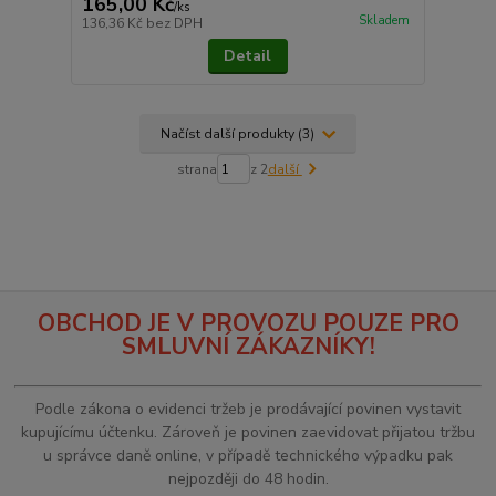
165,00 Kč
/
ks
Skladem
136,36 Kč
bez DPH
Detail
Načíst další produkty (3)
strana
z 2
další
OBCHOD JE V PROVOZU POUZE PRO
SMLUVNÍ ZÁKAZNÍKY!
Podle zákona o evidenci tržeb je prodávající povinen vystavit
kupujícímu účtenku. Zároveň je povinen zaevidovat přijatou tržbu
u správce daně online, v případě technického výpadku pak
nejpozději do 48 hodin.