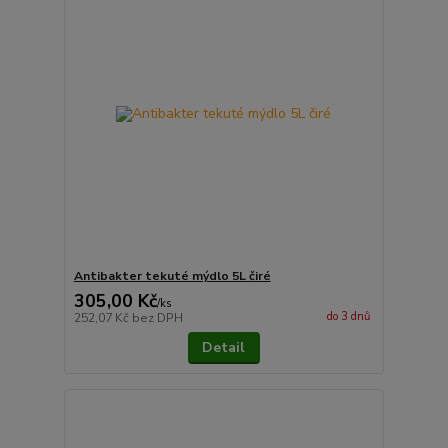
Antibakter tekuté mýdlo 5L čiré
305,00 Kč
/
ks
do 3 dnů
252,07 Kč
bez DPH
Detail