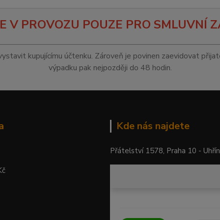
E V PROVOZU POUZE PRO SMLUVNÍ Z
vystavit kupujícímu účtenku. Zároveň je povinen zaevidovat přija
výpadku pak nejpozději do 48 hodin.
a
Kde nás najdete
Přátelství 1578, Praha 10 - Uhří
Kč