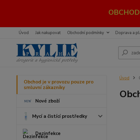
OBCHOD 
Úvod
Jak nakupovat
Obchodní podmínky
Doprava a pl
Úvod
O
Obchod je v provozu pouze pro
smluvní zákazníky
Obch
Nové zboží
Mycí a čistící prostředky
Dezinfekce