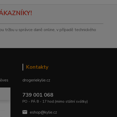
ÁKAZNÍKY!
tou tržbu u správce daně online, v případě technického
Kontakty
něves
drogeriekylie.cz
739 001 068
PO - PÁ 8 - 17 hod.(mimo státní svátky)
eshop@kylie.cz