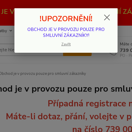
JE V PROVOZU POUZE PRO SMLUVNÍ ZÁ
!UPOZORNĚNÍ!
OBCHOD JE V PROVOZU POUZE PRO
atby
Kontakty
SMLUVNÍ ZÁKAZNÍKY!
Máte d
Zavřít
Hledat
739 
PO - P
bchod je v provozu pouze pro smluvní zákazníky
od je v provozu pouze pro smlu
Případná registrace 
Máte-li dotaz, přání, volejte v 
na číslo 739 0