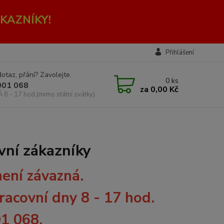
KAZNÍKY!
Přihlášení
otaz, přání? Zavolejte.
0
ks
001 068
za
0,00 Kč
Á 8 - 17 hod.(mimo státní svátky)
vní zákazníky
není závazná.
pracovní dny 8 - 17 hod.
01 068.