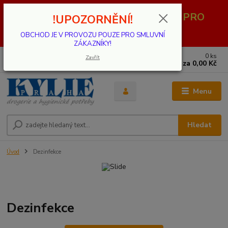
OBCHOD JE V PROVOZU POUZE PRO
!UPOZORNĚNÍ!
SMLUVNÍ ZÁKAZNÍKY!
OBCHOD JE V PROVOZU POUZE PRO SMLUVNÍ
ZÁKAZNÍKY!
0
ks
739 001 068
Zavřít
za
0,00 Kč
PO - PÁ 8 - 17 hod.(mimo státní svátky)
Menu
Hledat
Úvod
Dezinfekce
Dezinfekce