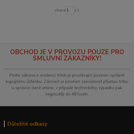
strana
z 1
OBCHOD JE V PROVOZU POUZE PRO
SMLUVNÍ ZÁKAZNÍKY!
Podle zákona o evidenci tržeb je prodávající povinen vystavit
kupujícímu účtenku. Zároveň je povinen zaevidovat přijatou tržbu
u správce daně online, v případě technického výpadku pak
nejpozději do 48 hodin.
Důležité odkazy