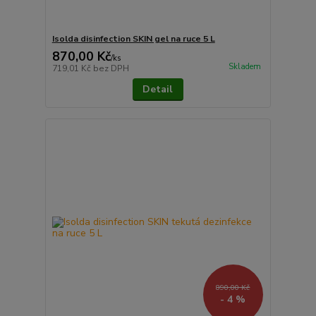
Isolda disinfection SKIN gel na ruce 5 L
870,00 Kč
/
ks
Skladem
719,01 Kč
bez DPH
Detail
890,00 Kč
- 4 %