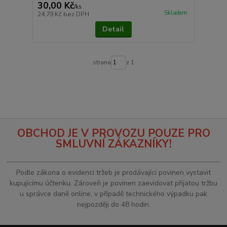
30,00 Kč
/
ks
Skladem
24,79 Kč
bez DPH
Detail
strana
z 1
OBCHOD JE V PROVOZU POUZE PRO
SMLUVNÍ ZÁKAZNÍKY!
Podle zákona o evidenci tržeb je prodávající povinen vystavit
kupujícímu účtenku. Zároveň je povinen zaevidovat přijatou tržbu
u správce daně online, v případě technického výpadku pak
nejpozději do 48 hodin.