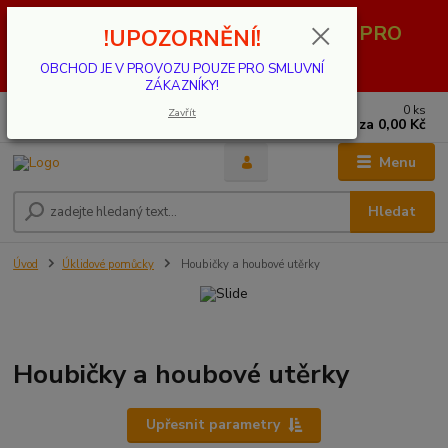
OBCHOD JE V PROVOZU POUZE PRO
!UPOZORNĚNÍ!
SMLUVNÍ ZÁKAZNÍKY!
OBCHOD JE V PROVOZU POUZE PRO SMLUVNÍ
ZÁKAZNÍKY!
0
ks
739 001 068
Zavřít
za
0,00 Kč
PO - PÁ 8 - 17 hod.(mimo státní svátky)
Menu
Hledat
Úvod
Úklidové pomůcky
Houbičky a houbové utěrky
Houbičky a houbové utěrky
Upřesnit parametry