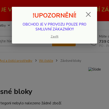
JE V PROVOZU POUZE PRO SMLUVNÍ ZÁ
!UPOZORNĚNÍ!
OBCHOD JE V PROVOZU POUZE PRO
atby
Kontakty
SMLUVNÍ ZÁKAZNÍKY!
Máte d
Zavřít
Hledat
739 
PO - P
ycí a čistící prostředky
Wc čističe
Závěsné bloky
sné bloky
tegorii nebylo nalezeno žádné zboží.