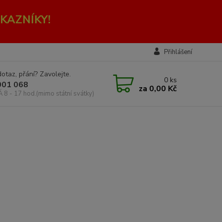
KAZNÍKY!
Přihlášení
otaz, přání? Zavolejte.
0
ks
001 068
za
0,00 Kč
Á 8 - 17 hod.(mimo státní svátky)