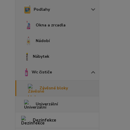
Podlahy
Okna a zrcadla
Nádobí
Nábytek
Wc čističe
Závěsné bloky
Univerzální
Dezinfekce