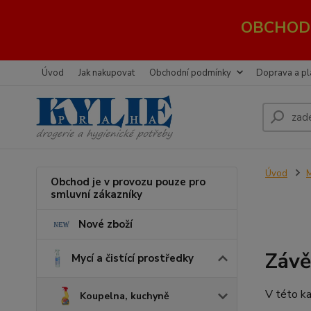
OBCHOD 
Úvod
Jak nakupovat
Obchodní podmínky
Doprava a pl
Úvod
M
Obchod je v provozu pouze pro
smluvní zákazníky
Nové zboží
Závě
Mycí a čistící prostředky
V této ka
Koupelna, kuchyně