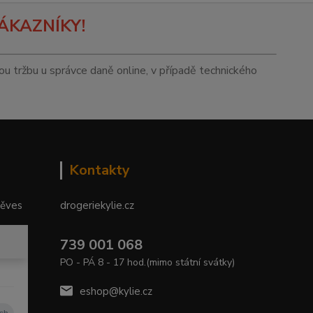
ÁKAZNÍKY!
tou tržbu u správce daně online, v případě technického
Kontakty
něves
drogeriekylie.cz
739 001 068
PO - PÁ 8 - 17 hod.(mimo státní svátky)
eshop@kylie.cz