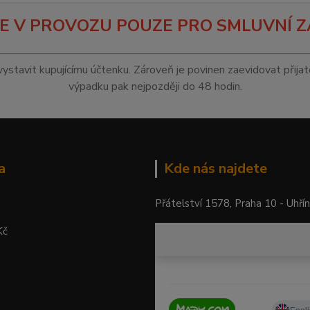
E V PROVOZU POUZE PRO SMLUVNÍ Z
vystavit kupujícímu účtenku. Zároveň je povinen zaevidovat přija
výpadku pak nejpozději do 48 hodin.
a
Kde nás najdete
Přátelství 1578, Praha 10 - Uhří
Kč