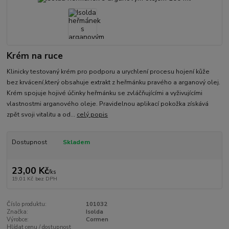
Krém na ruce
​Klinicky testovaný krém pro podporu a urychlení procesu hojení kůže
bez krvácení,který obsahuje extrakt z heřmánku pravého a arganový olej.
Krém spojuje hojivé účinky heřmánku se zvláčňujícími a vyživujícími
vlastnostmi arganového oleje. Pravidelnou aplikací pokožka získává
zpět svoji vitalitu a od...
celý popis
Dostupnost
Skladem
23,00 Kč
/
ks
19,01 Kč
bez DPH
Číslo produktu:
101032
Značka:
Isolda
Výrobce:
Cormen
Hlídat cenu / dostupnost