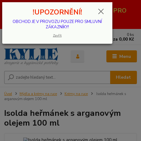
OBCHOD JE V PROVOZU POUZE PRO
!UPOZORNĚNÍ!
SMLUVNÍ ZÁKAZNÍKY!
OBCHOD JE V PROVOZU POUZE PRO SMLUVNÍ
ZÁKAZNÍKY!
0
ks
739 001 068
Zavřít
za
0,00 Kč
PO - PÁ 8 - 17 hod.(mimo státní svátky)
Menu
Hledat
Úvod
Mýdla a krémy na ruce
Krémy na ruce
Isolda heřmánek s
arganovým olejem 100 ml
Isolda heřmánek s arganovým
olejem 100 ml