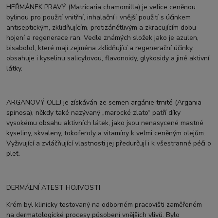
HEŘMÁNEK PRAVÝ (Matricaria chamomilla) je velice ceněnou
bylinou pro použití vnitřní, inhalační i vnější použití s účinkem
antiseptickým, zklidňujícím, protizánětlivým a zkracujícím dobu
hojení a regenerace ran. Vedle známých složek jako je azulen,
bisabolol, které mají zejména zklidňující a regenerační účinky,
obsahuje i kyselinu salicylovou, flavonoidy, glykosidy a jiné aktivní
látky.
ARGANOVÝ OLEJ je získáván ze semen argánie trnité (Argania
spinosa), někdy také nazývaný „marocké zlato“ patří díky
vysokému obsahu aktivních látek, jako jsou nenasycené mastné
kyseliny, skvaleny, tokoferoly a vitamíny k velmi ceněným olejům.
Vyživující a zvláčňující vlastnosti jej předurčují i k všestranné péči o
pleť.
DERMÁLNÍ ATEST HOJIVOSTI
Krém byl klinicky testovaný na odborném pracovišti zaměřeném
na dermatologické procesy působení vnějších vlivů. Bylo