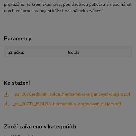
prokázáno, že krém zklidňoval podrážděnou pokožku a napomáhal
urychlení procesu hojení kůže bez známek krvácení.
Parametry
Značka
Isolda
Ke stažení
_ps_207Certifikat_Isolda_hermanek-s-arganovym-olejem.pdf
_ps_207TL_ISOLDA-hermanek-s-arganovym-olejem.pdf
Zboží zařazeno v kategoriích