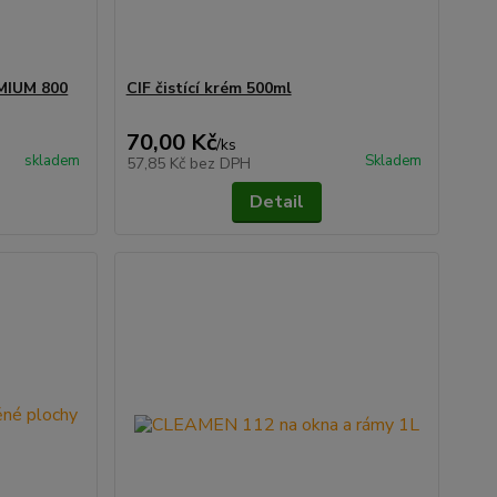
EMIUM 800
CIF čistící krém 500ml
70,00 Kč
/
ks
skladem
Skladem
57,85 Kč
bez DPH
Detail