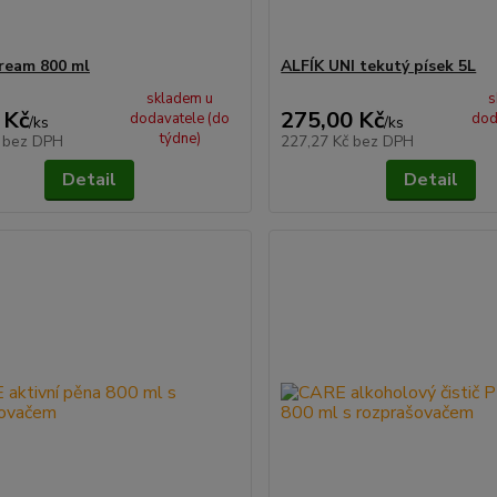
ream 800 ml
ALFÍK UNI tekutý písek 5L
skladem u
s
 Kč
275,00 Kč
dodavatele (do
dod
/
ks
/
ks
týdne)
č
bez DPH
227,27 Kč
bez DPH
Detail
Detail