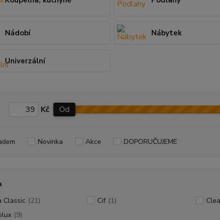
Koupelna, kuchyně
Podlahy
Nádobí
Nábytek
Univerzální
Kč
Od
adem
Novinka
Akce
DOPORUČUJEME
a
a Classic
(21)
Cif
(1)
Cle
olux
(9)