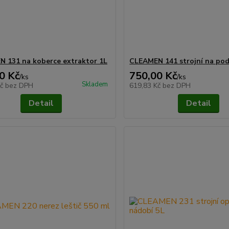
 131 na koberce extraktor 1L
CLEAMEN 141 strojní na pod
0 Kč
750,00 Kč
/
ks
/
ks
Skladem
Kč
bez DPH
619,83 Kč
bez DPH
Detail
Detail