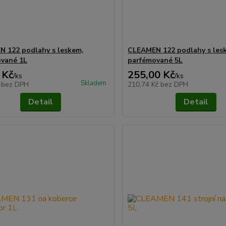
 122 podlahy s leskem,
CLEAMEN 122 podlahy s les
vané 1L
parfémované 5L
 Kč
255,00 Kč
/
ks
/
ks
Skladem
č
bez DPH
210,74 Kč
bez DPH
Detail
Detail