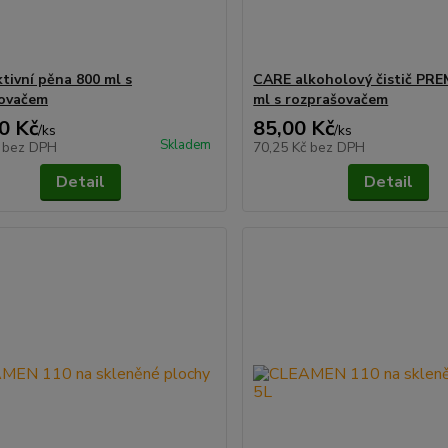
tivní pěna 800 ml s
CARE alkoholový čistič PR
šovačem
ml s rozprašovačem
0 Kč
85,00 Kč
/
ks
/
ks
Skladem
č
bez DPH
70,25 Kč
bez DPH
Detail
Detail