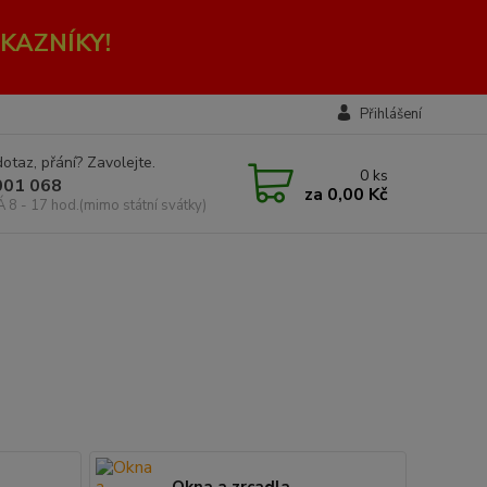
KAZNÍKY!
Přihlášení
otaz, přání? Zavolejte.
0
ks
001 068
za
0,00 Kč
Á 8 - 17 hod.(mimo státní svátky)