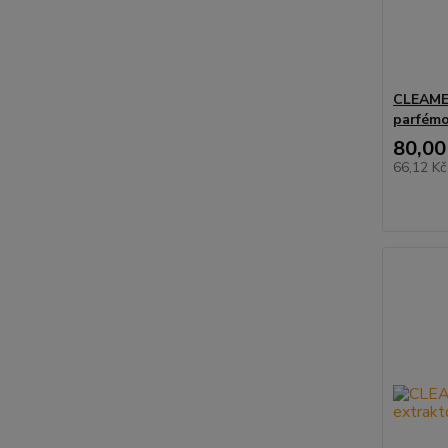
CLEAMEN
parfémo
80,00
66,12 K