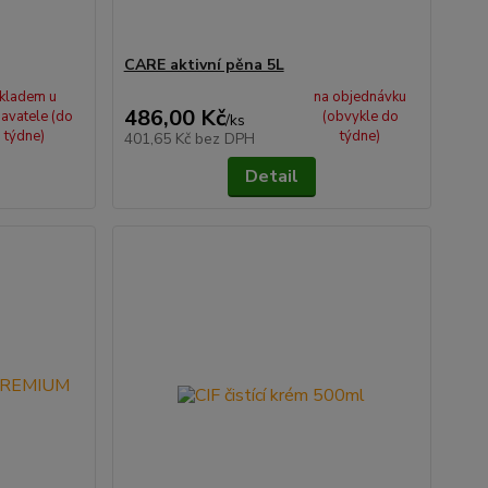
CARE aktivní pěna 5L
kladem u
na objednávku
486,00 Kč
avatele (do
(obvykle do
/
ks
týdne)
týdne)
401,65 Kč
bez DPH
Detail