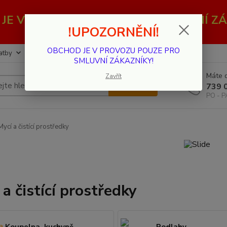
JE V PROVOZU POUZE PRO SMLUVNÍ ZÁ
!UPOZORNĚNÍ!
OBCHOD JE V PROVOZU POUZE PRO
atby
Kontakty
SMLUVNÍ ZÁKAZNÍKY!
Máte d
Zavřít
Hledat
739 
PO - P
ycí a čistící prostředky
 a čistící prostředky