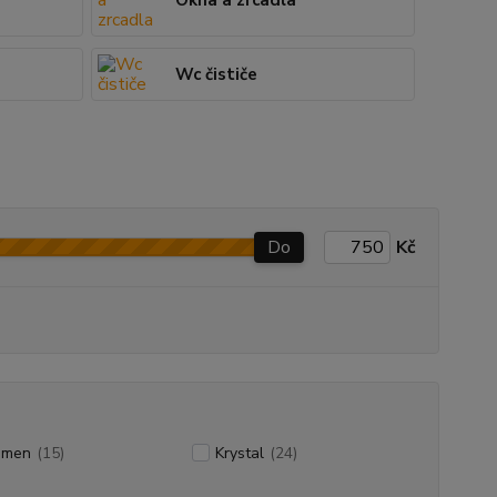
Okna a zrcadla
Wc čističe
Do
Kč
amen
(15)
Krystal
(24)