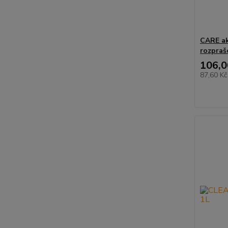
CARE ak
rozpra
106,0
87,60 K