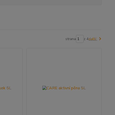
strana
z 4
další