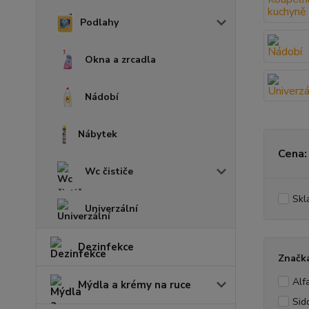
Podlahy
Okna a zrcadla
Nádobí
Nábytek
Cena:
Wc čističe
Skl
Univerzální
Dezinfekce
Značk
Alf
Mýdla a krémy na ruce
Sid