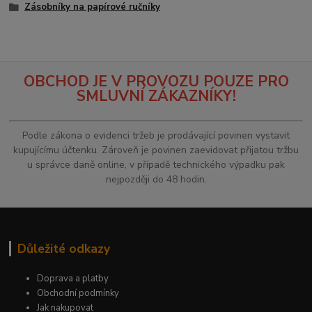
Zásobníky na papírové ručníky
OBCHOD JE V PROVOZU POUZE PRO
SMLUVNÍ ZÁKAZNÍKY!
Podle zákona o evidenci tržeb je prodávající povinen vystavit
kupujícímu účtenku. Zároveň je povinen zaevidovat přijatou tržbu
u správce daně online, v případě technického výpadku pak
nejpozději do 48 hodin.
Důležité odkazy
Doprava a platby
Obchodní podmínky
Jak nakupovat