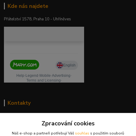
Kde nás najdete
Přátelství 1578, Praha 10 - Uhříněves
Kontakty
drogeriekylie.cz
Zpracování cookies
739 001 068
Náš e-shop a partneři potřebují Váš
souhlas
s použitím souborů