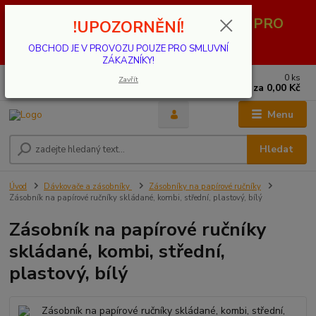
OBCHOD JE V PROVOZU POUZE PRO
!UPOZORNĚNÍ!
SMLUVNÍ ZÁKAZNÍKY!
OBCHOD JE V PROVOZU POUZE PRO SMLUVNÍ
ZÁKAZNÍKY!
0
ks
739 001 068
Zavřít
za
0,00 Kč
PO - PÁ 8 - 17 hod.(mimo státní svátky)
Menu
Hledat
Úvod
Dávkovače a zásobníky
Zásobníky na papírové ručníky
Zásobník na papírové ručníky skládané, kombi, střední, plastový, bílý
Zásobník na papírové ručníky
skládané, kombi, střední,
plastový, bílý