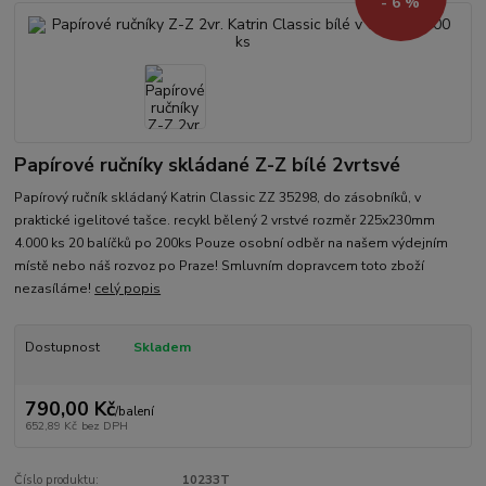
- 6 %
Papírové ručníky skládané Z-Z bílé 2vrtsvé
Papírový ručník skládaný Katrin Classic ZZ 35298, do zásobníků, v
praktické igelitové tašce. recykl bělený 2 vrstvé rozměr 225x230mm
4.000 ks 20 balíčků po 200ks Pouze osobní odběr na našem výdejním
místě nebo náš rozvoz po Praze! Smluvním dopravcem toto zboží
nezasíláme!
celý popis
Dostupnost
Skladem
790,00 Kč
/
balení
652,89 Kč
bez DPH
Číslo produktu:
10233T