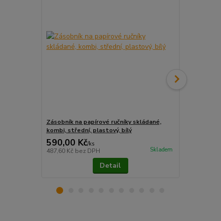
Zásobník na papírové ručníky skládané,
Zásobník na 
kombi, střední, plastový, bílý
kombi, střed
590,00 Kč
600,00 K
/
ks
Skladem
487,60 Kč
bez DPH
495,87 Kč
be
Detail