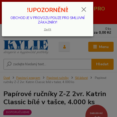
OBCHOD JE V PROVOZU POUZE PRO
!UPOZORNĚNÍ!
SMLUVNÍ ZÁKAZNÍKY!
OBCHOD JE V PROVOZU POUZE PRO SMLUVNÍ
ZÁKAZNÍKY!
0
ks
739 001 068
Zavřít
za
0,00 Kč
PO - PÁ 8 - 17 hod.(mimo státní svátky)
Menu
Hledat
Úvod
Papírový program
Papírové ručníky
Skládané
Papírové
ručníky Z-Z 2vr. Katrin Classic bílé v tašce, 4.000 ks
Papírové ručníky Z-Z 2vr. Katrin
Classic bílé v tašce, 4.000 ks
DOPORUČUJEME
840,00 Kč