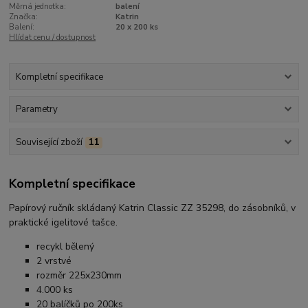
Měrná jednotka:
balení
Značka:
Katrin
Balení:
20 x 200 ks
Hlídat cenu / dostupnost
Kompletní specifikace
Parametry
Související zboží
11
Kompletní specifikace
Papírový ručník skládaný Katrin Classic ZZ 35298, do zásobníků, v
praktické igelitové tašce.
recykl bělený
2 vrstvé
rozměr 225x230mm
4.000 ks
20 balíčků po 200ks