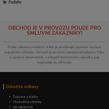
Podlahy
OBCHOD JE V PROVOZU POUZE PRO
SMLUVNÍ ZÁKAZNÍKY!
Podle zákona o evidenci tržeb je prodávající povinen vystavit
kupujícímu účtenku. Zároveň je povinen zaevidovat přijatou tržbu
u správce daně online, v případě technického výpadku pak
nejpozději do 48 hodin.
Důležité odkazy
Doprava a platby
Obchodní podmínky
Jak nakupovat