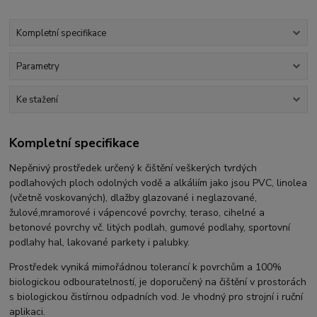
Kompletní specifikace
Parametry
Ke stažení
Kompletní specifikace
Nepěnivý prostředek určený k čištění veškerých tvrdých
podlahových ploch odolných vodě a alkáliím jako jsou PVC, linolea
(včetně voskovaných), dlažby glazované i neglazované,
žulové,mramorové i vápencové povrchy, teraso, cihelné a
betonové povrchy vč. litých podlah, gumové podlahy, sportovní
podlahy hal, lakované parkety i palubky.
Prostředek vyniká mimořádnou tolerancí k povrchům a 100%
biologickou odbouratelností, je doporučený na čištění v prostorách
s biologickou čistírnou odpadních vod. Je vhodný pro strojní i ruční
aplikaci.