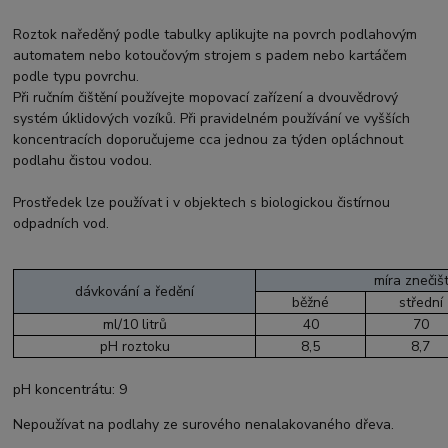
Roztok naředěný podle tabulky aplikujte na povrch podlahovým
automatem nebo kotoučovým strojem s padem nebo kartáčem
podle typu povrchu.
Při ručním čištění používejte mopovací zařízení a dvouvědrový
systém úklidových vozíků. Při pravidelném používání ve vyšších
koncentracích doporučujeme cca jednou za týden opláchnout
podlahu čistou vodou.
Prostředek lze používat i v objektech s biologickou čistírnou
odpadních vod.
míra znečiš
dávkování a ředění
běžné
střední
ml/10 litrů
40
70
pH roztoku
8,5
8,7
pH koncentrátu: 9
Nepoužívat na podlahy ze surového nenalakovaného dřeva.