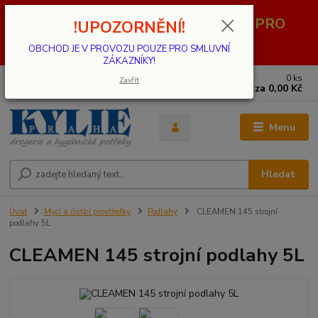
OBCHOD JE V PROVOZU POUZE PRO
!UPOZORNĚNÍ!
SMLUVNÍ ZÁKAZNÍKY!
OBCHOD JE V PROVOZU POUZE PRO SMLUVNÍ
ZÁKAZNÍKY!
0
ks
739 001 068
Zavřít
za
0,00 Kč
PO - PÁ 8 - 17 hod.(mimo státní svátky)
Menu
Hledat
Úvod
Mycí a čistící prostředky
Podlahy
CLEAMEN 145 strojní
podlahy 5L
CLEAMEN 145 strojní podlahy 5L