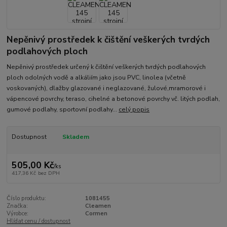
Nepěnivý prostředek k čištění veškerých tvrdých
podlahových ploch
Nepěnivý prostředek určený k čištění veškerých tvrdých podlahových
ploch odolných vodě a alkáliím jako jsou PVC, linolea (včetně
voskovaných), dlažby glazované i neglazované, žulové,mramorové i
vápencové povrchy, teraso, cihelné a betonové povrchy vč. litých podlah,
gumové podlahy, sportovní podlahy...
celý popis
Dostupnost
Skladem
505,00 Kč
/
ks
417,36 Kč
bez DPH
Číslo produktu:
1081455
Značka:
Cleamen
Výrobce:
Cormen
Hlídat cenu / dostupnost