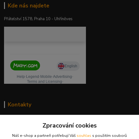
Kde nás najdete
Přátelství 1578, Praha 10 - Uhříněves
Kontakty
drogeriekylie.cz
Zpracování cookies
739 001 068
Náš e-shop a partneři potřebují Váš
souhlas
s použitím souborů