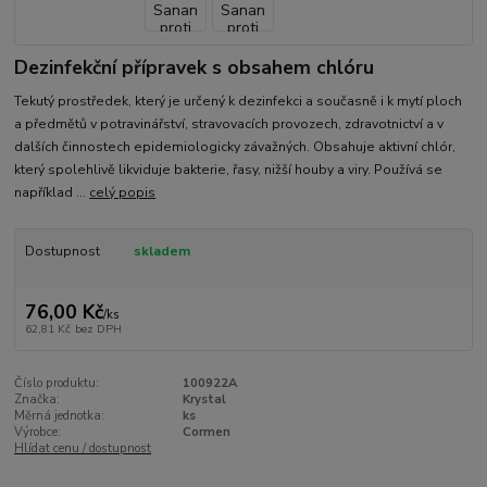
Dezinfekční přípravek s obsahem chlóru
​Tekutý prostředek, který je určený k dezinfekci a současně i k mytí ploch
a předmětů v potravinářství, stravovacích provozech, zdravotnictví a v
dalších činnostech epidemiologicky závažných. Obsahuje aktivní chlór,
který spolehlivě likviduje bakterie, řasy, nižší houby a viry. Používá se
například ...
celý popis
Dostupnost
skladem
76,00 Kč
/
ks
62,81 Kč
bez DPH
Číslo produktu:
100922A
Značka:
Krystal
Měrná jednotka:
ks
Výrobce:
Cormen
Hlídat cenu / dostupnost