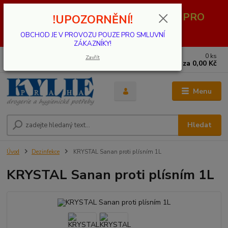
OBCHOD JE V PROVOZU POUZE PRO
!UPOZORNĚNÍ!
SMLUVNÍ ZÁKAZNÍKY!
OBCHOD JE V PROVOZU POUZE PRO SMLUVNÍ
ZÁKAZNÍKY!
0
ks
739 001 068
Zavřít
za
0,00 Kč
PO - PÁ 8 - 17 hod.(mimo státní svátky)
Menu
Hledat
Úvod
Dezinfekce
KRYSTAL Sanan proti plísním 1L
KRYSTAL Sanan proti plísním 1L