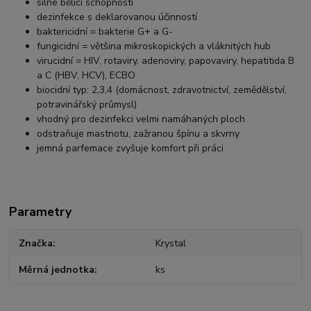
silné bělící schopnosti
dezinfekce s deklarovanou účinností
baktericidní = bakterie G+ a G-
fungicidní = většina mikroskopických a vláknitých hub
virucidní = HIV, rotaviry, adenoviry, papovaviry, hepatitida B
a C (HBV, HCV), ECBO
biocidní typ: 2,3,4 (domácnost, zdravotnictví, zemědělství,
potravinářský průmysl)
vhodný pro dezinfekci velmi namáhaných ploch
odstraňuje mastnotu, zažranou špínu a skvrny
jemná parfemace zvyšuje komfort při práci
Parametry
Značka
Krystal
Měrná jednotka
ks