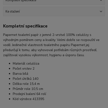
Kompletní specifikace
Ke stažení
Kompletní specifikace
Papernet toaletní papír z jemné 2-vrstvé 100% celulózy s
výhodným poměrem ceny a kvality. Velmi dobře se rozpouští ve
vodě. Jedinečné vlastnosti toaletního papíru Papernet jej
předurčují k tomu, aby vyhovoval potřebám různých prostředí,
zajišťoval vysokou výkonnost, hygienu a úsporu času.
Materiál celulóza
Počet vrstev 2
Barva bílá
Počet útržků 140
Délka role 15,4 m
Průměr role 10,5 cm
Prodejní balení 64 rolí
Kód výrobce 413395