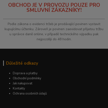
OBCHOD JE V PROVOZU POUZE PRO
SMLUVNÍ ZÁKAZNÍKY!
Podle zákona o evidenci tržeb je prodávající povinen vystavit
kupujícímu účtenku. Zároveň je povinen zaevidovat přijatou tržbu
u správce daně online, v případě technického výpadku pak
nejpozději do 48 hodin.
Důležité odkazy
Doprava a platby
Obchodní podmínky
Jak nakupovat
Kontakty
Ochrana osobních údajů