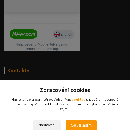
Kontakty
drogeriekylie.cz
Zpracování cookies
739 001 068
Náš e-shop a partneři potřebují Váš
souhlas
s použitím souborů
PO - PÁ 8 - 17 hod.(mimo státní svátky)
cookies, aby Vám mohli zobrazovat informace týkající se Vašich
zájmů.
eshop@kylie.cz
Souhlasím
Nastavení