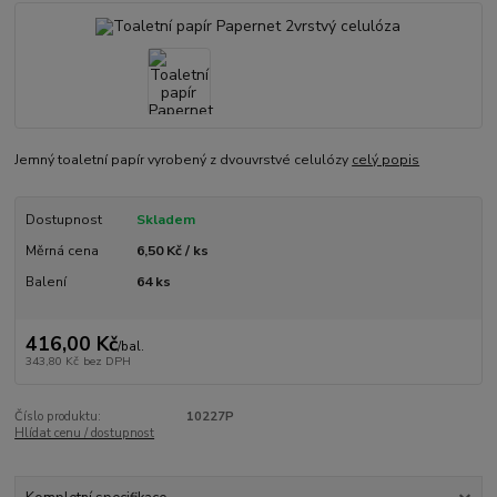
Jemný toaletní papír vyrobený z dvouvrstvé celulózy
celý popis
Dostupnost
Skladem
Měrná cena
6,50 Kč / ks
Balení
64 ks
416,00 Kč
/
bal.
343,80 Kč
bez DPH
Číslo produktu:
10227P
Hlídat cenu / dostupnost