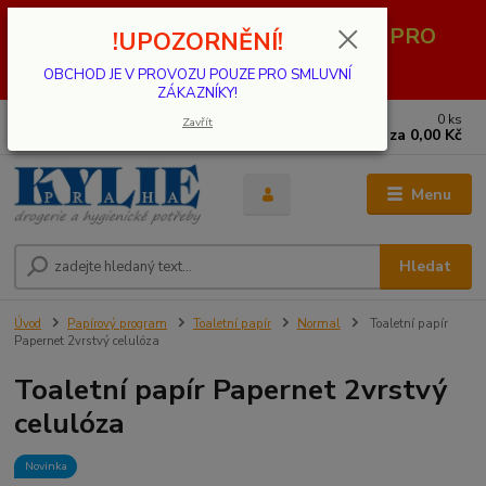
OBCHOD JE V PROVOZU POUZE PRO
!UPOZORNĚNÍ!
SMLUVNÍ ZÁKAZNÍKY!
OBCHOD JE V PROVOZU POUZE PRO SMLUVNÍ
ZÁKAZNÍKY!
0
ks
739 001 068
Zavřít
za
0,00 Kč
PO - PÁ 8 - 17 hod.(mimo státní svátky)
Menu
Hledat
Úvod
Papírový program
Toaletní papír
Normal
Toaletní papír
Papernet 2vrstvý celulóza
Toaletní papír Papernet 2vrstvý
celulóza
Novinka