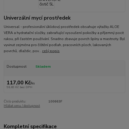
Univerzální mycí prostředek
Universal - profesionální úklidový prostředek obsahuje výtažky ALOE
VERA a hydratační složky, zabraňující vysoušení pokožky a příjemný pocit
rukou, při častém používání. Snadno zbavuje povrch špíny a mastnoty. Byl
vyvinut zejména pro čištění podlah, pracovních ploch, lakovaných
povrchů, dlaždic, pov...
celý popis
Dostupnost
Skladem
117,00 Kč
/
ks
96,69 Kč
bez DPH
Číslo produktu:
100663F
Hlídat cenu / dostupnost
Kompletní specifikace