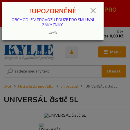
OBCHOD JE V PROVOZU POUZE PRO
!UPOZORNĚNÍ!
SMLUVNÍ ZÁKAZNÍKY!
OBCHOD JE V PROVOZU POUZE PRO SMLUVNÍ
ZÁKAZNÍKY!
0
ks
739 001 068
Zavřít
za
0,00 Kč
PO - PÁ 8 - 17 hod.(mimo státní svátky)
Menu
Hledat
Úvod
Mycí a čistící prostředky
Univerzální
UNIVERSÁL čistič 5L
UNIVERSÁL čistič 5L