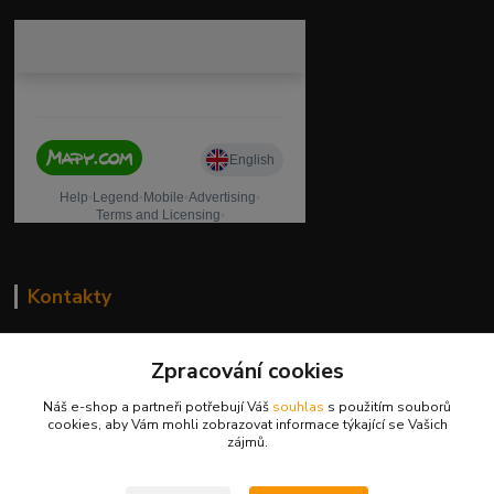
Kontakty
drogeriekylie.cz
Zpracování cookies
739 001 068
Náš e-shop a partneři potřebují Váš
souhlas
s použitím souborů
PO - PÁ 8 - 17 hod.(mimo státní svátky)
cookies, aby Vám mohli zobrazovat informace týkající se Vašich
zájmů.
eshop@kylie.cz