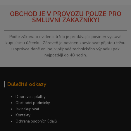
OBCHOD JE V PROVOZU POUZE PRO
SMLUVNÍ ZÁKAZNÍKY!
Podle zákona o evidenci tržeb je prodávající povinen vystavit
kupujícímu účtenku. Zároveň je povinen zaevidovat přijatou tržbu
u správce daně online, v případě technického výpadku pak
nejpozději do 48 hodin.
Důležité odkazy
Doprava a platby
Obchodní podmínky
Jak nakupovat
Kontakty
Ochrana osobních údajů