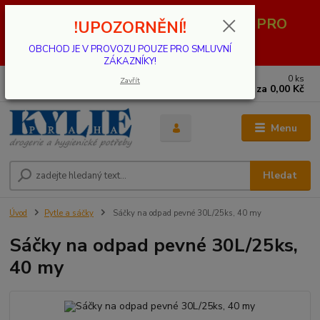
OBCHOD JE V PROVOZU POUZE PRO
!UPOZORNĚNÍ!
SMLUVNÍ ZÁKAZNÍKY!
OBCHOD JE V PROVOZU POUZE PRO SMLUVNÍ
ZÁKAZNÍKY!
0
ks
739 001 068
Zavřít
za
0,00 Kč
PO - PÁ 8 - 17 hod.(mimo státní svátky)
Menu
Hledat
Úvod
Pytle a sáčky
Sáčky na odpad pevné 30L/25ks, 40 my
Sáčky na odpad pevné 30L/25ks,
40 my