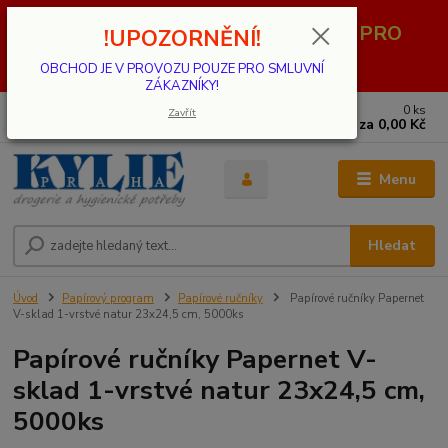
OBCHOD JE V PROVOZU POUZE PRO
!UPOZORNĚNÍ!
SMLUVNÍ ZÁKAZNÍKY!
OBCHOD JE V PROVOZU POUZE PRO SMLUVNÍ
ZÁKAZNÍKY!
0
ks
739 001 068
Zavřít
za
0,00 Kč
PO - PÁ 8 - 17 hod.(mimo státní svátky)
Menu
Hledat
Úvod
Papírový program
Papírové ručníky
Papírové ručníky Papernet
V-sklad 1-vrstvé natur 23x24,5 cm, 5000ks
Papírové ručníky Papernet V-
sklad 1-vrstvé natur 23x24,5 cm,
5000ks