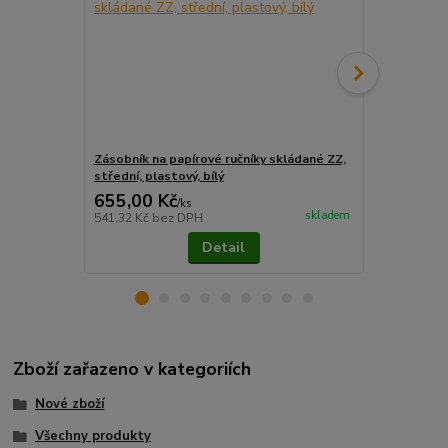
Zásobník na papírové ručníky skládané ZZ,
Zásobník na 
střední, plastový, bílý
střední, pla
655,00 Kč
685,00 K
/
ks
skladem
541,32 Kč
bez DPH
566,12 Kč
be
Detail
Zboží zařazeno v kategoriích
Nové zboží
Všechny produkty