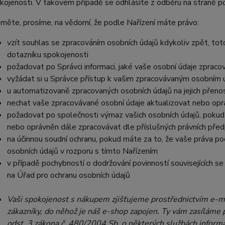
kojenosti. V takovém případě se odhlásíte z odběru na straně 
měte, prosíme, na vědomí, že podle Nařízení máte právo:
vzít souhlas se zpracováním osobních údajů kdykoliv zpět, tot
dotazníku spokojenosti
požadovat po Správci informaci, jaké vaše osobní údaje zpraco
vyžádat si u Správce přístup k vašim zpracovávaným osobním ú
u automatizovaně zpracovaných osobních údajů na jejich přeno
nechat vaše zpracovávané osobní údaje aktualizovat nebo opra
požadovat po společnosti výmaz vašich osobních údajů, pokud 
nebo oprávněn dále zpracovávat dle příslušných právních před
na účinnou soudní ochranu, pokud máte za to, že vaše práva po
osobních údajů v rozporu s tímto Nařízením
v případě pochybností o dodržování povinností souvisejících s
na Úřad pro ochranu osobních údajů
Vaši spok
ojenost s nákupem zjišťujeme prostřednictvím e-m
zákazníky, do něhož je náš e-shop zapojen. Ty vám zasíláme 
odst. 3 zákona č. 480/2004 Sb. o některých službách informač