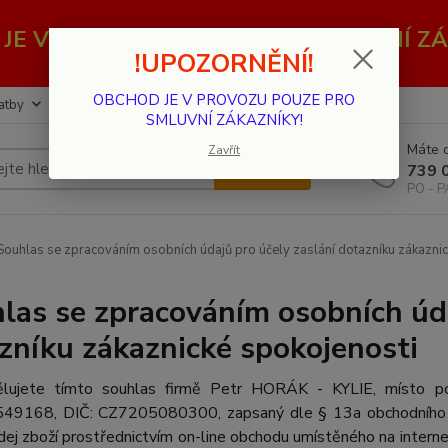
JE V PROVOZU POUZE PRO SMLUVNÍ ZÁ
!UPOZORNĚNÍ!
OBCHOD JE V PROVOZU POUZE PRO
atby
Kontakty
SMLUVNÍ ZÁKAZNÍKY!
Máte d
Zavřít
Hledat
739 
PO - P
ouhlas se zpracováním osobních údajů pro účely zaslání dotazníku zákaznic
las se zpracováním osobních úda
zníku zákaznické spokojenosti
lujete tímto souhlas firmě Petr
HORÁK - KYLIE, místo pod
49168, DIČ: CZ7205080300, zapsaný dle § 13a obchodního z
dej zboží prostřednictvím on-line obchodu umístěného na inter