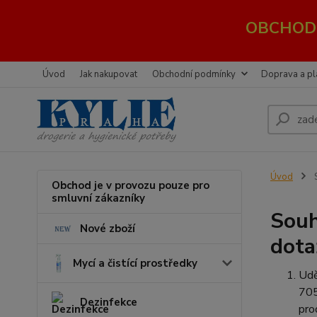
OBCHOD 
Úvod
Jak nakupovat
Obchodní podmínky
Doprava a pl
Úvod
S
Obchod je v provozu pouze pro
smluvní zákazníky
Souh
Nové zboží
dota
Mycí a čistící prostředky
Udě
705
Dezinfekce
pro