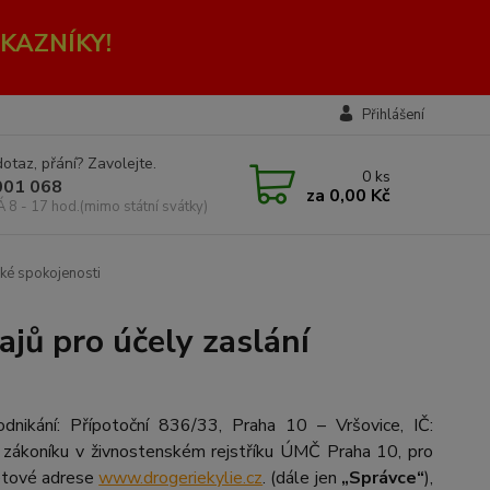
KAZNÍKY!
Přihlášení
otaz, přání? Zavolejte.
0
ks
001 068
za
0,00 Kč
Á 8 - 17 hod.(mimo státní svátky)
ké spokojenosti
jů pro účely zaslání
nikání: Přípotoční 836/33, Praha 10 – Vršovice, IČ:
ákoníku v živnostenském rejstříku ÚMČ Praha 10, pro
netové adrese
www.drogeriekylie.cz
. (dále jen
„Správce“
),