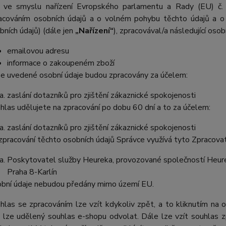
 ve smyslu nařízení Evropského parlamentu a Rady (EU) č.
acováním osobních údajů a o volném pohybu těchto údajů a o 
bních údajů) (dále jen
„Nařízení“
), zpracovával/a následující osob
emailovou adresu
informace o zakoupeném zboží
e uvedené osobní údaje budou zpracovány za účelem:
zaslání dotazníků pro zjištění zákaznické spokojenosti
hlas udělujete na zpracování po dobu
60 dní a
to za účelem:
zaslání dotazníků pro zjištění zákaznické spokojenosti
zpracování těchto osobních údajů Správce využívá tyto Zpracova
Poskytovatel služby Heureka, provozované společností Heurek
Praha 8-Karlín
bní údaje nebudou předány mimo území EU.
hlas se zpracováním lze vzít kdykoliv zpět, a to kliknutím na 
 lze udělený souhlas e-shopu odvolat. Dále lze vzít souhlas z