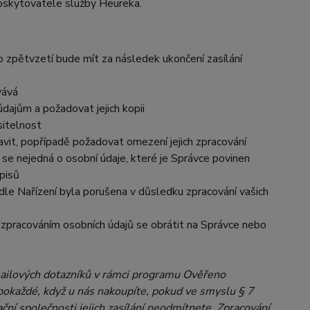
poskytovatele služby Heureka.
o zpětvzetí bude mít za následek ukončení zasílání
vává
dajům a požadovat jejich kopii
sitelnost
vit, popřípadě požadovat omezení jejich zpracování
se nejedná o osobní údaje, které je Správce povinen
pisů
dle Nařízení byla porušena v důsledku zpracování vašich
e zpracováním osobních údajů se obrátit na Správce nebo
ailových dotazníků v rámci programu Ověřeno
pokaždé, když u nás nakoupíte, pokud ve smyslu § 7
ní společnosti jejich zasílání neodmítnete. Zpracování