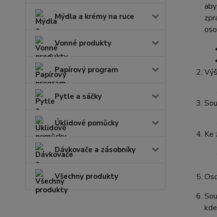
aby
Mýdla a krémy na ruce
zpr
oso
Vonné produkty
Papírový program
Výš
Pytle a sáčky
Sou
Úklidové pomůcky
Ke 
Dávkovače a zásobníky
Všechny produkty
Oso
Sou
kde