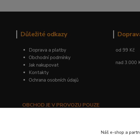
Důležité odkazy
Doprav
Doprava a platby
od 99 Kč
Obchodní podmínky
nad 3.000 
Jak nakupovat
Kontakty
Ochrana osobních údajů
OBCHOD JE V PROVOZU POUZE
PRO SMLUVNÍ ZÁKAZNÍKY!
©
KYLIE PRAHA
Náš e-shop a partn