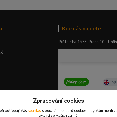
a
Kde nás najdete
Přátelství 1578, Praha 10 - Uhří
Kč
Zpracování cookies
eři potřebují Váš
souhlas
s použitím souborů cookies, aby Vám mohli z
týkající se Vašich zájmů.