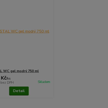
L WC gel modrý 750 ml
 Kč
/
ks
Skladem
č
bez DPH
Detail