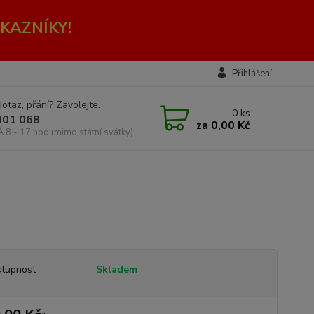
KAZNÍKY!
Přihlášení
otaz, přání? Zavolejte.
0
ks
001 068
za
0,00 Kč
Á 8 - 17 hod.(mimo státní svátky)
tupnost
Skladem