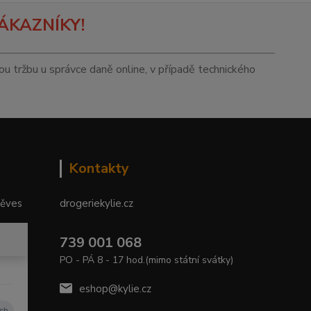
ÁKAZNÍKY!
tou tržbu u správce daně online, v případě technického
Kontakty
něves
drogeriekylie.cz
739 001 068
PO - PÁ 8 - 17 hod.(mimo státní svátky)
eshop@kylie.cz