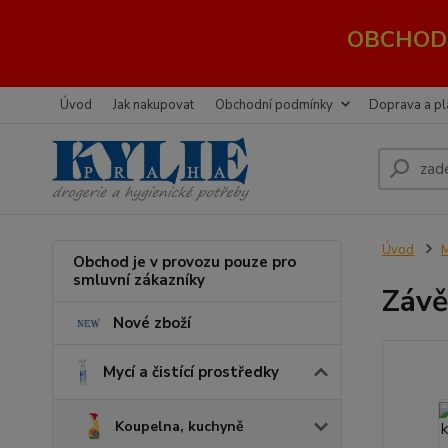
OBCHOD 
Úvod
Jak nakupovat
Obchodní podmínky
Doprava a pl
Úvod
M
Obchod je v provozu pouze pro
smluvní zákazníky
Závě
Nové zboží
Mycí a čistící prostředky
Koupelna, kuchyně