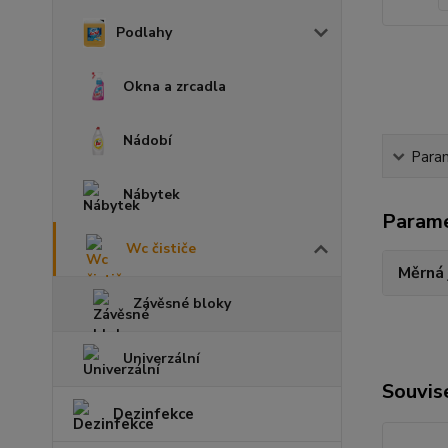
Podlahy
Okna a zrcadla
Nádobí
Para
Nábytek
Param
Wc čističe
Měrná
Závěsné bloky
Univerzální
Souvise
Dezinfekce