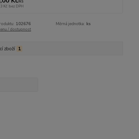
,00 Kč
/
ks
53 Kč
bez DPH
roduktu:
102676
Měrná jednotka:
ks
cenu / dostupnost
cí zboží
1