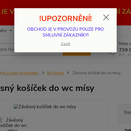
JE V PROVOZU POUZE PRO SMLUVNÍ ZÁ
!UPOZORNĚNÍ!
OBCHOD JE V PROVOZU POUZE PRO
atby
Kontakty
SMLUVNÍ ZÁKAZNÍKY!
Máte d
Zavřít
Hledat
739 
PO - P
ycí a čistící prostředky
Wc čističe
Závěsný košíček do wc mísy
sný košíček do wc mísy
Dos