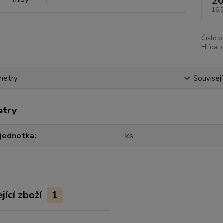
20
16,
Číslo p
Hlídat 
metry
Souvisejí
etry
 jednotka
ks
jící zboží
1