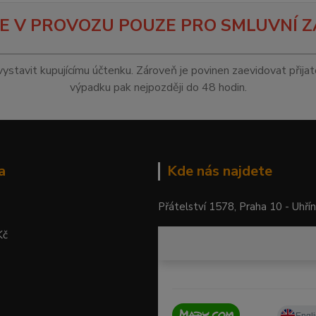
E V PROVOZU POUZE PRO SMLUVNÍ Z
vystavit kupujícímu účtenku. Zároveň je povinen zaevidovat přija
výpadku pak nejpozději do 48 hodin.
a
Kde nás najdete
Přátelství 1578, Praha 10 - Uhří
Kč