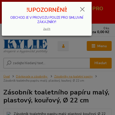
OBCHOD JE V PROVOZU POUZE PRO
!UPOZORNĚNÍ!
SMLUVNÍ ZÁKAZNÍKY!
OBCHOD JE V PROVOZU POUZE PRO SMLUVNÍ
ZÁKAZNÍKY!
0
ks
739 001 068
Zavřít
za
0,00 Kč
PO - PÁ 8 - 17 hod.(mimo státní svátky)
Menu
Hledat
Úvod
Dávkovače a zásobníky
Zásobníky na toaletní papíry
Zásobník toaletního papíru malý, plastový, kouřový, Ø 22 cm
Zásobník toaletního papíru malý,
plastový, kouřový, Ø 22 cm