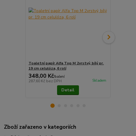
Toaletní papír Alfa Top M 2vrstvý, bílý pr.
Toaletní pa
19 cm celulóza, 6 rolí
Gigant S2, 25
348,00 Kč
864,00 K
/
balení
Skladem
287,60 Kč
bez DPH
714,05 Kč
be
Detail
Zboží zařazeno v kategoriích