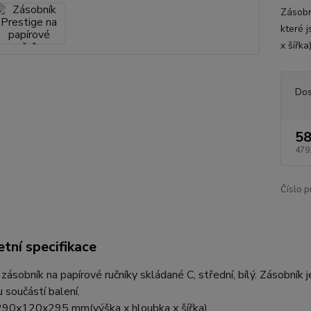
Zásobn
které 
x šířka
Dos
58
479
Číslo p
tní specifikace
zásobník na papírové ručníky skládané C, střední, bílý. Zásobník
u součástí balení.
90x120x295 mm(výška x hloubka x šířka).