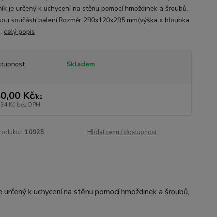
ík je určený k uchycení na stěnu pomocí hmoždinek a šroubů,
jsou součástí balení.Rozměr 290x120x295 mm(výška x hloubka
).
celý popis
tupnost
Skladem
0,00 Kč
/
ks
,34 Kč
bez DPH
roduktu:
10925
Hlídat cenu / dostupnost
 je určený k uchycení na stěnu pomocí hmoždinek a šroubů,