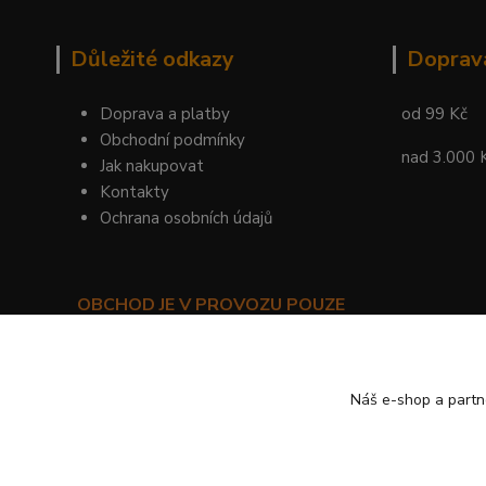
Důležité odkazy
Doprav
Doprava a platby
od 99 Kč
Obchodní podmínky
nad 3.000 
Jak nakupovat
Kontakty
Ochrana osobních údajů
OBCHOD JE V PROVOZU POUZE
PRO SMLUVNÍ ZÁKAZNÍKY!
©
KYLIE PRAHA
Náš e-shop a partn