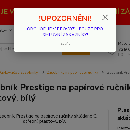
JE V PROVOZU POUZE PRO SMLUVNÍ ZÁ
!UPOZORNĚNÍ!
OBCHOD JE V PROVOZU POUZE PRO
atby
Kontakty
SMLUVNÍ ZÁKAZNÍKY!
Máte d
Zavřít
Hledat
739 
PO - P
ávkovače a zásobníky
Zásobníky na papírové ručníky
Zásobník Prest
bník Prestige na papírové ručník
tový, bílý
Plas
sklá
Plastov