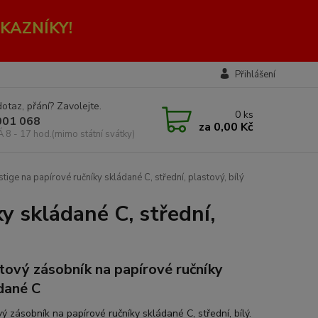
KAZNÍKY!
Přihlášení
otaz, přání? Zavolejte.
0
ks
001 068
za
0,00 Kč
Á 8 - 17 hod.(mimo státní svátky)
ige na papírové ručníky skládané C, střední, plastový, bílý
y skládané C, střední,
tový zásobník na papírové ručníky
dané C
ý zásobník na papírové ručníky skládané C, střední, bílý.