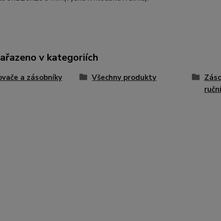
zařazeno v kategoriích
vače a zásobníky
Všechny produkty
Záso
ručn