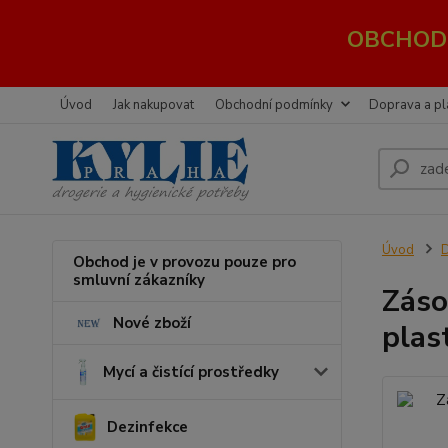
OBCHOD 
Úvod
Jak nakupovat
Obchodní podmínky
Doprava a pl
Úvod
D
Obchod je v provozu pouze pro
smluvní zákazníky
Záso
Nové zboží
plas
Mycí a čistící prostředky
Dezinfekce