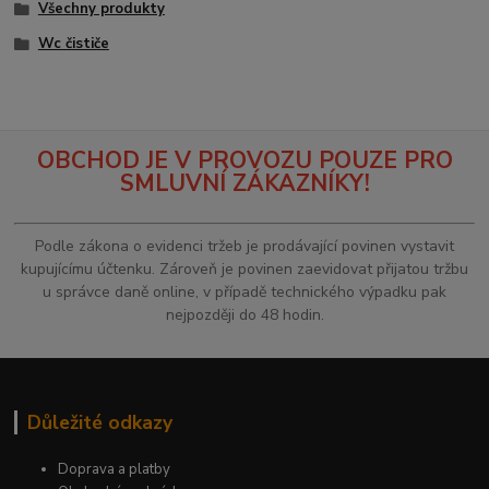
Všechny produkty
Wc čističe
OBCHOD JE V PROVOZU POUZE PRO
SMLUVNÍ ZÁKAZNÍKY!
Podle zákona o evidenci tržeb je prodávající povinen vystavit
kupujícímu účtenku. Zároveň je povinen zaevidovat přijatou tržbu
u správce daně online, v případě technického výpadku pak
nejpozději do 48 hodin.
Důležité odkazy
Doprava a platby