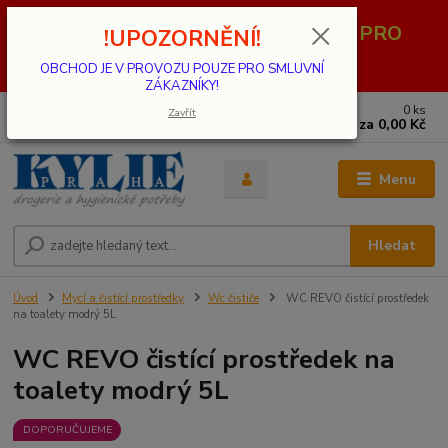
OBCHOD JE V PROVOZU POUZE PRO
!UPOZORNĚNÍ!
SMLUVNÍ ZÁKAZNÍKY!
OBCHOD JE V PROVOZU POUZE PRO SMLUVNÍ
ZÁKAZNÍKY!
0
ks
739 001 068
Zavřít
za
0,00 Kč
PO - PÁ 8 - 17 hod.(mimo státní svátky)
Menu
Hledat
Úvod
Mycí a čistící prostředky
Wc čističe
WC REVO čistící prostředek
na toalety modrý 5L
WC REVO čistící prostředek na
toalety modrý 5L
DOPORUČUJEME