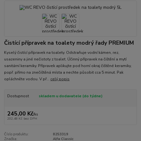
Čistící přípravek na toalety modrý řady PREMIUM
Kyselý čistící přípravek na toalety. Odstraňuje vodní kámen, rez,
usazeniny a jiné nečistoty z toalet. Účinný přípravek na čištění a mytí
sanitární keramiky. Přípravek aplikujte pod horní okraj čištěné keramiky,
popř. přímo na znečištěná místa a nechte působit cca 5 minut. Pak
opláchněte vodou. V př...
celý popis
Dostupnost
skladem u dodavatele (do týdne)
245,00 Kč
/
ks
202,48 Kč
bez DPH
Číslo produktu:
8253319
Značka:
Alfa Classic