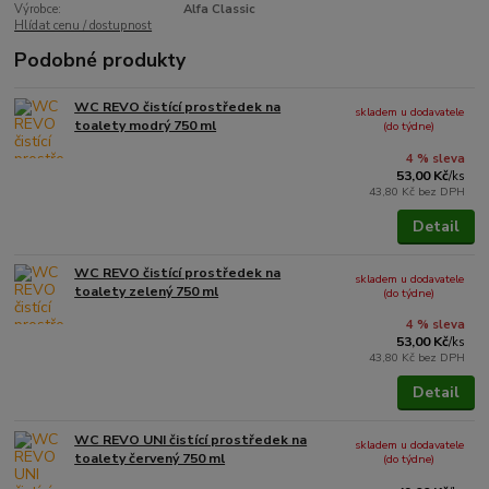
Výrobce:
Alfa Classic
Hlídat cenu / dostupnost
Podobné produkty
WC REVO čistící prostředek na
skladem u dodavatele
toalety modrý 750 ml
(do týdne)
4 % sleva
53,00 Kč
/
ks
43,80 Kč
bez DPH
Detail
WC REVO čistící prostředek na
skladem u dodavatele
toalety zelený 750 ml
(do týdne)
4 % sleva
53,00 Kč
/
ks
43,80 Kč
bez DPH
Detail
WC REVO UNI čistící prostředek na
skladem u dodavatele
toalety červený 750 ml
(do týdne)