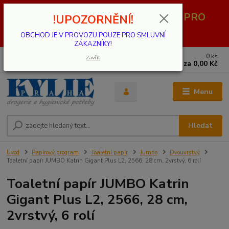
OBCHOD JE V PROVOZU POUZE PRO
!UPOZORNĚNÍ!
SMLUVNÍ ZÁKAZNÍKY!
OBCHOD JE V PROVOZU POUZE PRO SMLUVNÍ
ZÁKAZNÍKY!
0
ks
739 001 068
Zavřít
za
0,00 Kč
PO - PÁ 8 - 17 hod.(mimo státní svátky)
Menu
Hledat
Úvod
Papírový program
Toaletní papír
Jumbo
Dvouvrstvý
Toaletní papír JUMBO Katrin Gigant Plus L2, 2566, 28 cm, 2vrstvý, 6 rolí
Toaletní papír JUMBO Katrin
Gigant Plus L2, 2566, 28 cm,
2vrstvý, 6 rolí