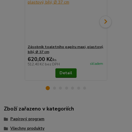
Zásobník toaletního papíru maxi, plastový,
Zásobník toa
bílý, Ø 37 cm
kouřový, Ø 3
620,00 Kč
660,00 K
/
ks
skladem
512,40 Kč
bez DPH
545,45 Kč
be
Detail
Zboží zařazeno v kategoriích
Papírový program
Všechny produkty