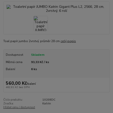
Toal.papír jumbo 2vrstvý, průměr 28 cm
celý popis
Dostupnost
Skladem
Měrná cena
93,33 Kč / ks
Balení
6 ks
560,00 Kč
/
balení
462,81 Kč
bez DPH
Číslo produktu:
10208DC
Značka:
Katrin
Hlídat cenu / dostupnost