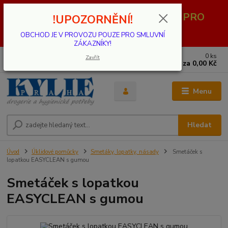
OBCHOD JE V PROVOZU POUZE PRO
!UPOZORNĚNÍ!
SMLUVNÍ ZÁKAZNÍKY!
OBCHOD JE V PROVOZU POUZE PRO SMLUVNÍ
ZÁKAZNÍKY!
0
ks
739 001 068
Zavřít
za
0,00 Kč
PO - PÁ 8 - 17 hod.(mimo státní svátky)
Menu
Hledat
Úvod
Úklidové pomůcky
Smetáky, lopatky, násady
Smetáček s
lopatkou EASYCLEAN s gumou
Smetáček s lopatkou
EASYCLEAN s gumou