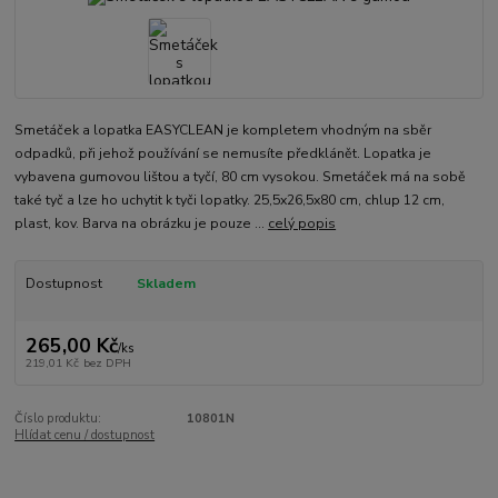
Smetáček a lopatka EASYCLEAN je kompletem vhodným na sběr
odpadků, při jehož používání se nemusíte předklánět. Lopatka je
vybavena gumovou lištou a tyčí, 80 cm vysokou. Smetáček má na sobě
také tyč a lze ho uchytit k tyči lopatky. 25,5x26,5x80 cm, chlup 12 cm,
plast, kov. Barva na obrázku je pouze ...
celý popis
Dostupnost
Skladem
265,00 Kč
/
ks
219,01 Kč
bez DPH
Číslo produktu:
10801N
Hlídat cenu / dostupnost