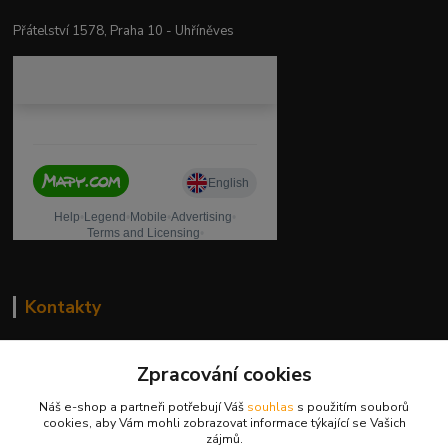
Přátelství 1578, Praha 10 - Uhříněves
Kontakty
drogeriekylie.cz
Zpracování cookies
739 001 068
Náš e-shop a partneři potřebují Váš
souhlas
s použitím souborů
PO - PÁ 8 - 17 hod.(mimo státní svátky)
cookies, aby Vám mohli zobrazovat informace týkající se Vašich
zájmů.