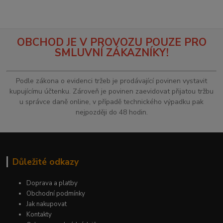
OBCHOD JE V PROVOZU POUZE PRO
SMLUVNÍ ZÁKAZNÍKY!
Podle zákona o evidenci tržeb je prodávající povinen vystavit
kupujícímu účtenku. Zároveň je povinen zaevidovat přijatou tržbu
u správce daně online, v případě technického výpadku pak
nejpozději do 48 hodin.
Důležité odkazy
Doprava a platby
Obchodní podmínky
Jak nakupovat
Kontakty