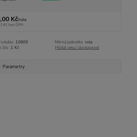
,00 Kč
/
role
32 Kč
bez DPH
roduktu:
10809
Měrná jednotka:
role
 1ks:
1 Kč
Hlídat cenu / dostupnost
Parametry