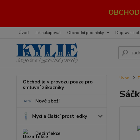
OBCHOD 
Úvod
Jak nakupovat
Obchodní podmínky
Doprava a pl
Úvod
P
Obchod je v provozu pouze pro
smluvní zákazníky
Sáčk
Nové zboží
Mycí a čistící prostředky
Dezinfekce