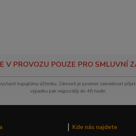
E V PROVOZU POUZE PRO SMLUVNÍ Z
vystavit kupujícímu účtenku. Zároveň je povinen zaevidovat přija
výpadku pak nejpozději do 48 hodin.
a
Kde nás najdete