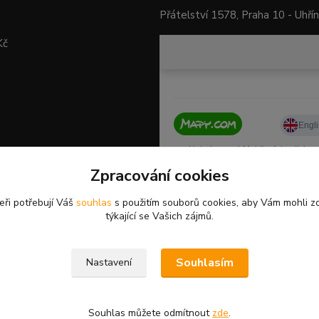
Přátelství 1578, Praha 10 - Uhří
Kč
Zpracování cookies
eři potřebují Váš
souhlas
s použitím souborů cookies, aby Vám mohli z
týkající se Vašich zájmů.
Souhlasím
Nastavení
Souhlas můžete odmítnout
zde
.