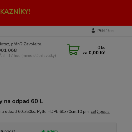
KAZNÍKY!
Přihlášení
otaz, přání? Zavolejte.
0
ks
001 068
za
0,00 Kč
Á 8 - 17 hod.(mimo státní svátky)
y na odpad 60 L
na odpad 60L/50ks. Pytle HDPE 60x70cm,10 µm.
celý popis
tupnost
Skladem