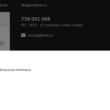
něves
drogeriekylie.cz
739 001 068
PO - PÁ 8 - 17 hod.(mimo státní svátky)
eshop@kylie.cz
obrazovat informace
Vytvořeno na
Eshop-rychle.cz