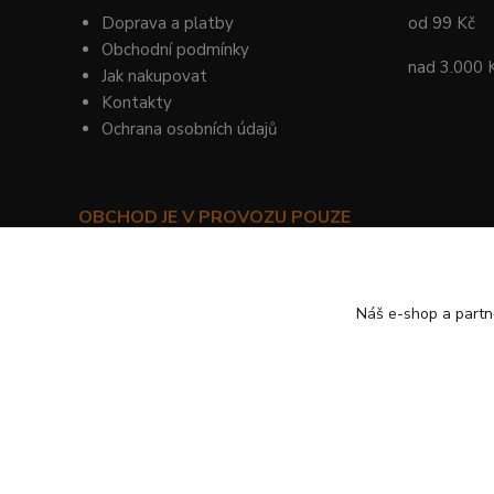
Doprava a platby
od 99 Kč
Obchodní podmínky
nad 3.000 
Jak nakupovat
Kontakty
Ochrana osobních údajů
OBCHOD JE V PROVOZU POUZE
PRO SMLUVNÍ ZÁKAZNÍKY!
©
KYLIE PRAHA
Náš e-shop a partn