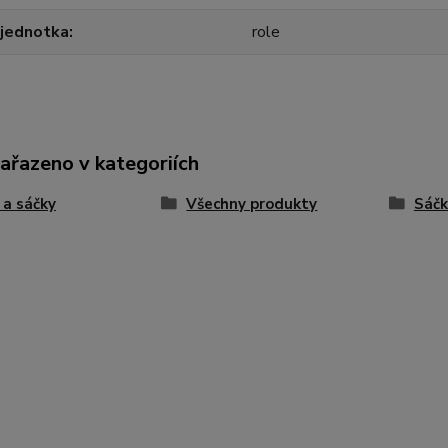
 jednotka
role
zařazeno v kategoriích
 a sáčky
Všechny produkty
Sáčk