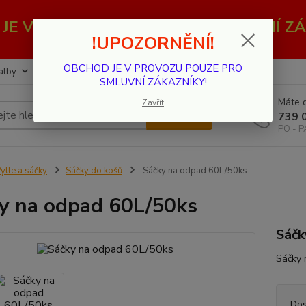
JE V PROVOZU POUZE PRO SMLUVNÍ ZÁ
!UPOZORNĚNÍ!
OBCHOD JE V PROVOZU POUZE PRO
atby
Kontakty
SMLUVNÍ ZÁKAZNÍKY!
Máte d
Zavřít
Hledat
739 
PO - P
ytle a sáčky
Sáčky do košů
Sáčky na odpad 60L/50ks
y na odpad 60L/50ks
Sáčk
Sáčky 
Dos