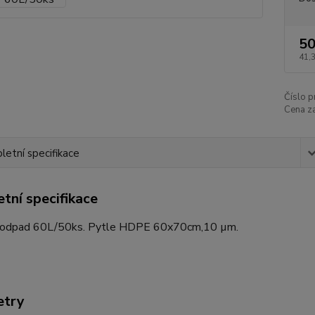
50
41,
Číslo p
Cena za
etní specifikace
tní specifikace
 odpad 60L/50ks. Pytle HDPE 60x70cm,10 µm.
etry