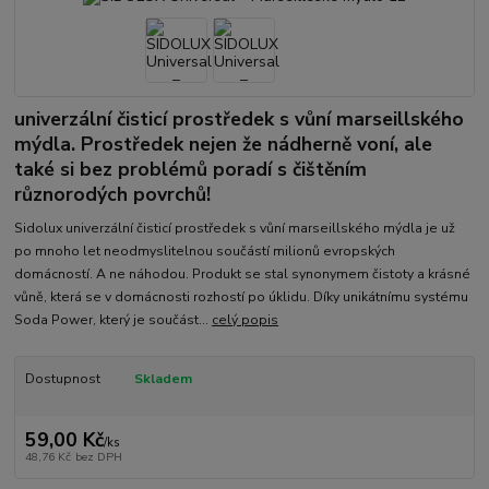
univerzální čisticí prostředek s vůní marseillského
mýdla. Prostředek nejen že nádherně voní, ale
také si bez problémů poradí s čištěním
různorodých povrchů!
Sidolux univerzální čisticí prostředek s vůní marseillského mýdla je už
po mnoho let neodmyslitelnou součástí milionů evropských
domácností. A ne náhodou. Produkt se stal synonymem čistoty a krásné
vůně, která se v domácnosti rozhostí po úklidu. Díky unikátnímu systému
Soda Power, který je součást...
celý popis
Dostupnost
Skladem
59,00 Kč
/
ks
48,76 Kč
bez DPH