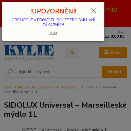
OBCHOD JE V PROVOZU POUZE PRO
!UPOZORNĚNÍ!
SMLUVNÍ ZÁKAZNÍKY!
OBCHOD JE V PROVOZU POUZE PRO SMLUVNÍ
ZÁKAZNÍKY!
0
ks
739 001 068
Zavřít
za
0,00 Kč
PO - PÁ 8 - 17 hod.(mimo státní svátky)
Menu
Hledat
Úvod
Mycí a čistící prostředky
Univerzální
SIDOLUX Universal –
Marseilleské mýdlo 1L
SIDOLUX Universal – Marseilleské
mýdlo 1L