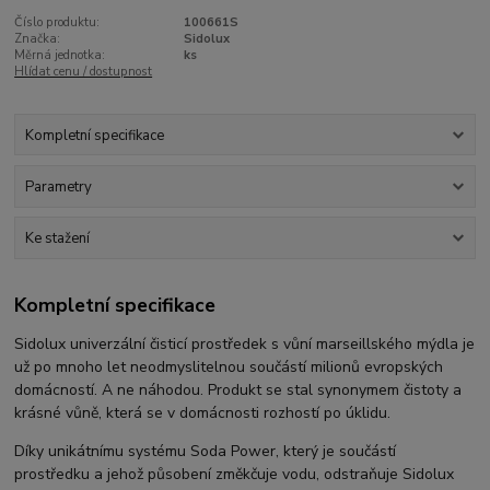
Číslo produktu:
100661S
Značka:
Sidolux
Měrná jednotka:
ks
Hlídat cenu / dostupnost
Kompletní specifikace
Parametry
Ke stažení
Kompletní specifikace
Sidolux univerzální čisticí prostředek s vůní marseillského mýdla je
už po mnoho let neodmyslitelnou součástí milionů evropských
domácností. A ne náhodou. Produkt se stal synonymem čistoty a
krásné vůně, která se v domácnosti rozhostí po úklidu.
Díky unikátnímu systému Soda Power, který je součástí
prostředku a jehož působení změkčuje vodu, odstraňuje Sidolux