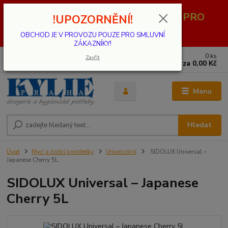
OBCHOD JE V PROVOZU POUZE PRO
!UPOZORNĚNÍ!
SMLUVNÍ ZÁKAZNÍKY!
OBCHOD JE V PROVOZU POUZE PRO SMLUVNÍ
ZÁKAZNÍKY!
0
ks
739 001 068
Zavřít
za
0,00 Kč
PO - PÁ 8 - 17 hod.(mimo státní svátky)
Menu
Hledat
Úvod
Mycí a čistící prostředky
Univerzální
SIDOLUX Universal –
Japanese Cherry 5L
SIDOLUX Universal – Japanese
Cherry 5L