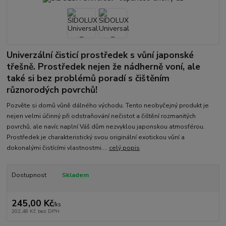
Univerzální čisticí prostředek s vůní japonské
třešně. Prostředek nejen že nádherně voní, ale
také si bez problémů poradí s čištěním
různorodých povrchů!
Pozvěte si domů vůně dálného východu. Tento neobyčejný produkt je
nejen velmi účinný při odstraňování nečistot a čištění rozmanitých
povrchů, ale navíc naplní Váš dům nezvyklou japonskou atmosférou.
Prostředek je charakteristický svou originální exotickou vůní a
dokonalými čistícími vlastnostmi....
celý popis
Dostupnost
Skladem
245,00 Kč
/
ks
202,48 Kč
bez DPH