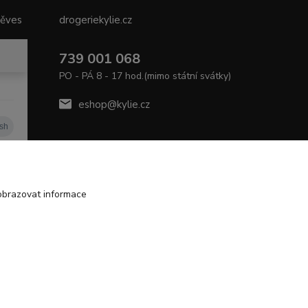
něves
drogeriekylie.cz
739 001 068
PO - PÁ 8 - 17 hod.(mimo státní svátky)
eshop@kylie.cz
obrazovat informace
Vytvořeno na
Eshop-rychle.cz