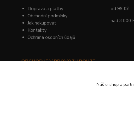
Doprava a platby
od 99 Kč
Obchodní podmínky
nad 3.000 
Jak nakupovat
Kontakty
Ochrana osobních údajů
OBCHOD JE V PROVOZU POUZE
PRO SMLUVNÍ ZÁKAZNÍKY!
©
KYLIE PRAHA
Náš e-shop a partn