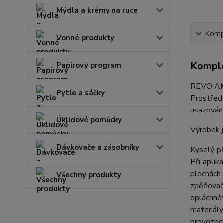
Mýdla a krémy na ruce
Kompl
Vonné produkty
Komple
Papírový program
REVO AK
Pytle a sáčky
Prostřede
usazování
Úklidové pomůcky
Výrobek j
Dávkovače a zásobníky
Kyselý p
Při aplik
plochách
Všechny produkty
zpěňovači
opláchně
materiály
provozech