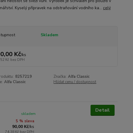
ní nečistot se svěží vůní. Výrobek je schválen pro použití v
inářství. Kyselý přípravek na odstraňování vodního ka...
celý
tupnost
Skladem
0,00 Kč
/
ks
,52 Kč
bez DPH
roduktu:
8257219
Značka:
Alfa Classic
e:
Alfa Classic
Hlídat cenu / dostupnost
Detail
skladem
5 % sleva
90,00 Kč
/
ks
74,38 Kč
bez DPH