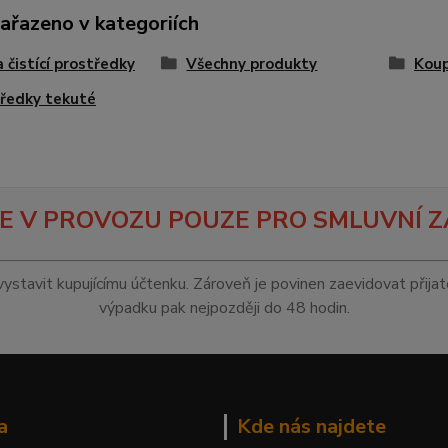
zařazeno v kategoriích
a čistící prostředky
Všechny produkty
Koup
ředky tekuté
E V PROVOZU POUZE PRO SMLUVNÍ Z
vystavit kupujícímu účtenku. Zároveň je povinen zaevidovat přija
výpadku pak nejpozději do 48 hodin.
a
Kde nás najdete