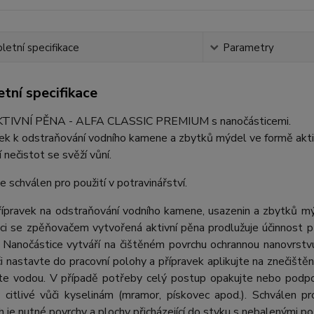
etní specifikace
Parametry
tní specifikace
TIVNÍ PĚNA - ALFA CLASSIC PREMIUM s nanočásticemi.
k k odstraňování vodního kamene a zbytků mýdel ve formě aktiv
 nečistot se svěží vůní.
e schválen pro použití v potravinářství.
řípravek na odstraňování vodního kamene, usazenin a zbytků mýd
aci se zpěňovačem vytvořená aktivní pěna prodlužuje účinnost p
. Nanočástice vytváří na čištěném povrchu ochrannou nanovrstvu
 nastavte do pracovní polohy a přípravek aplikujte na znečiště
te vodou. V případě potřeby celý postup opakujte nebo podpoř
 citlivé vůči kyselinám (mramor, pískovec apod.). Schválen pro
 je nutné povrchy a plochy přicházející do styku s nebalenými p