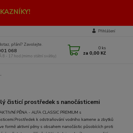
KAZNÍKY!
Přihlášení
otaz, přání? Zavolejte.
0
ks
001 068
za
0,00 Kč
Á 8 - 17 hod.(mimo státní svátky)
L
lý čisticí prostředek s nanočásticemi
AKTIVNÍ PĚNA - ALFA CLASSIC PREMIUM s
sticemi.Prostředek k odstraňování vodního kamene a zbytků
ve formě aktivní pěny s obsahem nanočástic působících proti