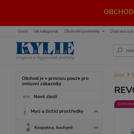
OBCHOD 
Úvod
Jak nakupovat
Obchodní podmínky
Doprava a pl
Úvod
M
Obchod je v provozu pouze pro
smluvní zákazníky
REV
Nové zboží
DOPORU
Mycí a čistící prostředky
Koupelna, kuchyně