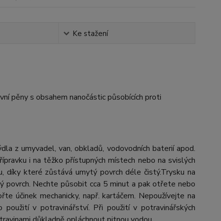
Ke stažení
ní pěny s obsahem nanočástic působících proti
la z umyvadel, van, obkladů, vodovodních baterií apod.
řípravku i na těžko přístupných místech nebo na svislých
, díky které zůstává umytý povrch déle čistý.Trysku na
ný povrch. Nechte působit cca 5 minut a pak otřete nebo
te účinek mechanicky, např. kartáčem. Nepoužívejte na
 použití v potravinářství. Při použití v potravinářských
otravinami důkladně opláchnout pitnou vodou.