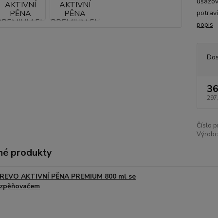
usazová
potrav
popis
Dos
36
297
Číslo p
Výrobc
é produkty
REVO AKTIVNÍ PĚNA PREMIUM 800 ml se
zpěňovačem