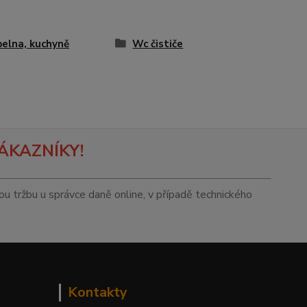
elna, kuchyně
Wc čističe
ÁKAZNÍKY!
tou tržbu u správce daně online, v případě technického
Kontakty