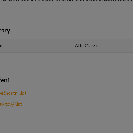
etry
a
Alfa Classic
žení
čnostní list
ktový list