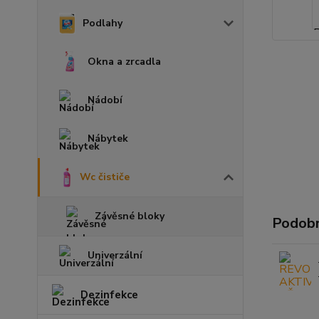
Podlahy
Okna a zrcadla
Nádobí
Nábytek
Wc čističe
Závěsné bloky
Podobn
Univerzální
Dezinfekce