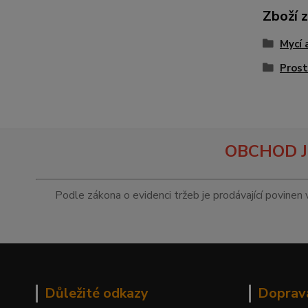
Zboží 
Mycí 
Prost
OBCHOD J
Podle zákona o evidenci tržeb je prodávající povinen 
Důležité odkazy
Doprav