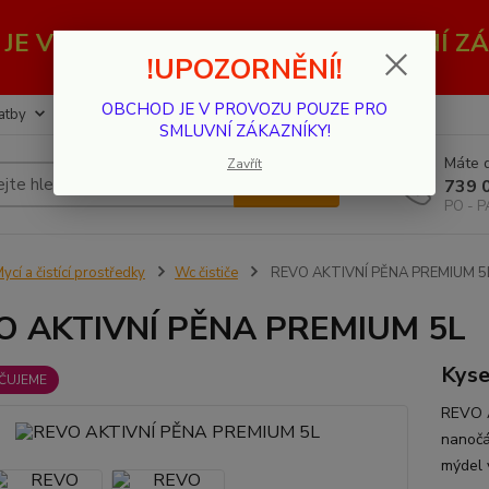
JE V PROVOZU POUZE PRO SMLUVNÍ ZÁ
!UPOZORNĚNÍ!
OBCHOD JE V PROVOZU POUZE PRO
atby
Kontakty
SMLUVNÍ ZÁKAZNÍKY!
Máte d
Zavřít
Hledat
739 
PO - P
ycí a čistící prostředky
Wc čističe
REVO AKTIVNÍ PĚNA PREMIUM 5
O AKTIVNÍ PĚNA PREMIUM 5L
Kyse
ČUJEME
REVO 
nanočá
mýdel 