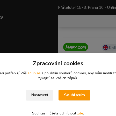
Přátelství 1578, Praha 10 - Uhří
Kč
Zpracování cookies
eři potřebují Váš
souhlas
s použitím souborů cookies, aby Vám mohli z
týkající se Vašich zájmů.
Souhlasím
Nastavení
Souhlas můžete odmítnout
zde
.