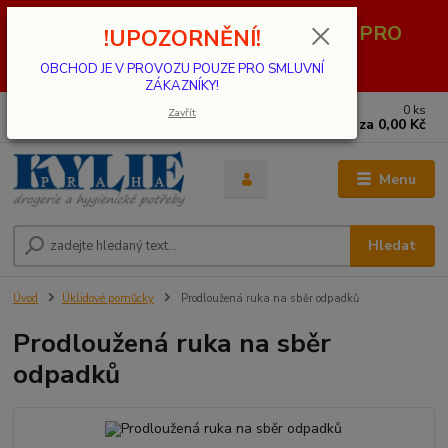
OBCHOD JE V PROVOZU POUZE PRO
!UPOZORNĚNÍ!
SMLUVNÍ ZÁKAZNÍKY!
OBCHOD JE V PROVOZU POUZE PRO SMLUVNÍ
ZÁKAZNÍKY!
0
ks
739 001 068
Zavřít
za
0,00 Kč
PO - PÁ 8 - 17 hod.(mimo státní svátky)
Menu
Hledat
Úvod
Úklidové pomůcky
Prodloužená ruka na sběr odpadků
Prodloužená ruka na sběr
odpadků