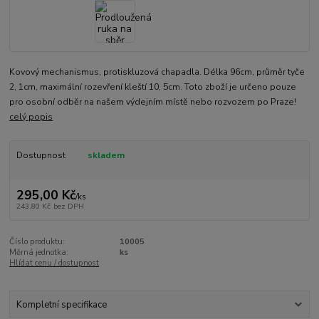
Kovový mechanismus, protiskluzová chapadla. Délka 96cm, průměr tyče
2, 1cm, maximální rozevření kleští 10, 5cm. Toto zboží je určeno pouze
pro osobní odběr na našem výdejním místě nebo rozvozem po Praze!
celý popis
Dostupnost
skladem
295,00 Kč
/
ks
243,80 Kč
bez DPH
Číslo produktu:
10005
Měrná jednotka:
ks
Hlídat cenu / dostupnost
Kompletní specifikace