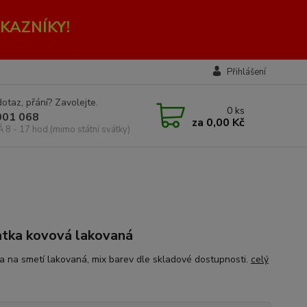
KAZNÍKY!
Přihlášení
otaz, přání? Zavolejte.
0
ks
001 068
za
0,00 Kč
Á 8 - 17 hod.(mimo státní svátky)
tka kovová lakovaná
a na smetí lakovaná, mix barev dle skladové dostupnosti.
celý