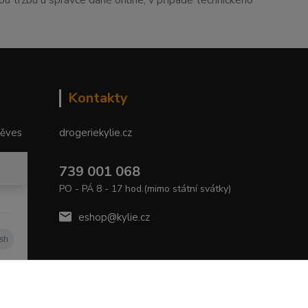
tou tržbu u správce daně online, v případě technického
Kontakty
něves
drogeriekylie.cz
739 001 068
PO - PÁ 8 - 17 hod.(mimo státní svátky)
eshop@kylie.cz