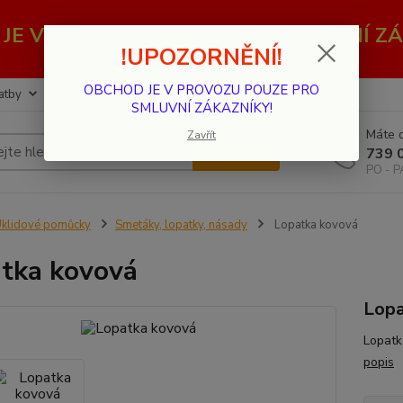
JE V PROVOZU POUZE PRO SMLUVNÍ ZÁ
!UPOZORNĚNÍ!
OBCHOD JE V PROVOZU POUZE PRO
atby
Kontakty
SMLUVNÍ ZÁKAZNÍKY!
Máte d
Zavřít
Hledat
739 
PO - P
klidové pomůcky
Smetáky, lopatky, násady
Lopatka kovová
tka kovová
Lopa
Lopatk
popis