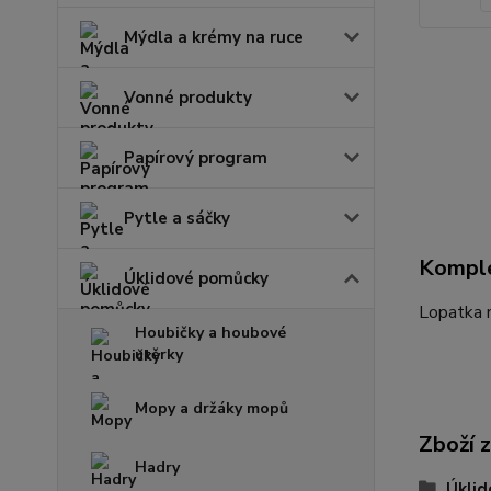
Mýdla a krémy na ruce
Vonné produkty
Papírový program
Pytle a sáčky
Komple
Úklidové pomůcky
Lopatka n
Houbičky a houbové
utěrky
Mopy a držáky mopů
Zboží 
Hadry
Úkli