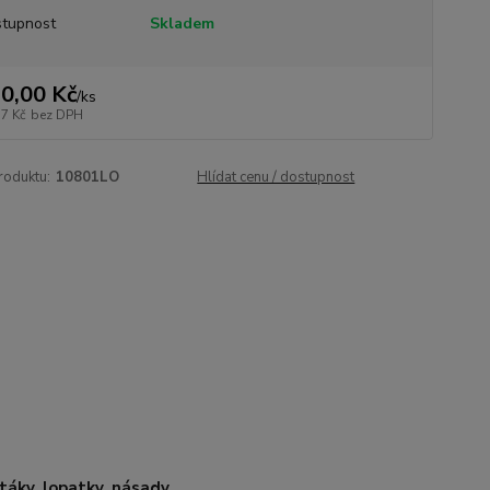
tupnost
Skladem
0,00 Kč
/
ks
17 Kč
bez DPH
roduktu:
10801LO
Hlídat cenu / dostupnost
áky, lopatky, násady