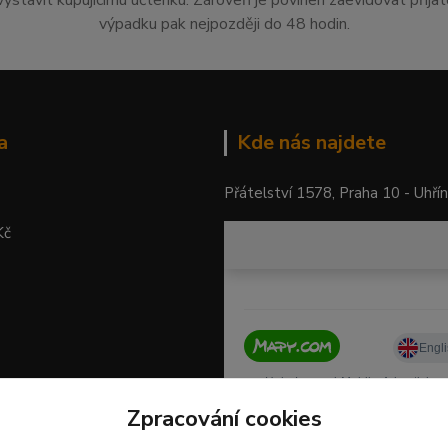
vystavit kupujícímu účtenku. Zároveň je povinen zaevidovat přija
výpadku pak nejpozději do 48 hodin.
a
Kde nás najdete
Přátelství 1578, Praha 10 - Uhří
Kč
Zpracování cookies