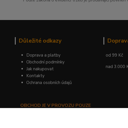
Podle zákona o evidenci tržeb je prodávající povinen 
Důležité odkazy
Doprav
Doprava a platby
od 99 Kč
Obchodní podmínky
nad 3.000 
Jak nakupovat
Kontakty
Ochrana osobních údajů
OBCHOD JE V PROVOZU POUZE
PRO SMLUVNÍ ZÁKAZNÍKY!
©
KYLIE PRAHA