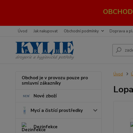
OBCHOD 
Úvod
Jak nakupovat
Obchodní podmínky
Doprava a pl
Úvod
Ú
Obchod je v provozu pouze pro
smluvní zákazníky
Lopa
Nové zboží
Mycí a čistící prostředky
Dezinfekce