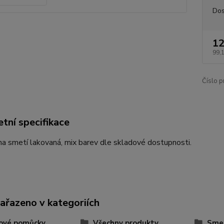
Dos
12
99,
Číslo p
tní specifikace
a smetí lakovaná, mix barev dle skladové dostupnosti.
zařazeno v kategoriích
dové pomůcky
Všechny produkty
Smet