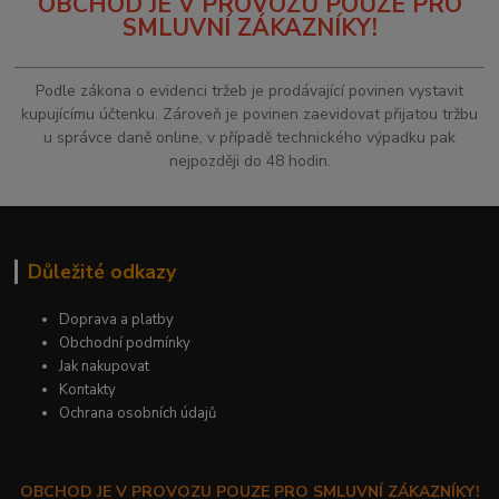
OBCHOD JE V PROVOZU POUZE PRO
SMLUVNÍ ZÁKAZNÍKY!
Podle zákona o evidenci tržeb je prodávající povinen vystavit
kupujícímu účtenku. Zároveň je povinen zaevidovat přijatou tržbu
u správce daně online, v případě technického výpadku pak
nejpozději do 48 hodin.
Důležité odkazy
Doprava a platby
Obchodní podmínky
Jak nakupovat
Kontakty
Ochrana osobních údajů
OBCHOD JE V PROVOZU POUZE PRO SMLUVNÍ ZÁKAZNÍKY!