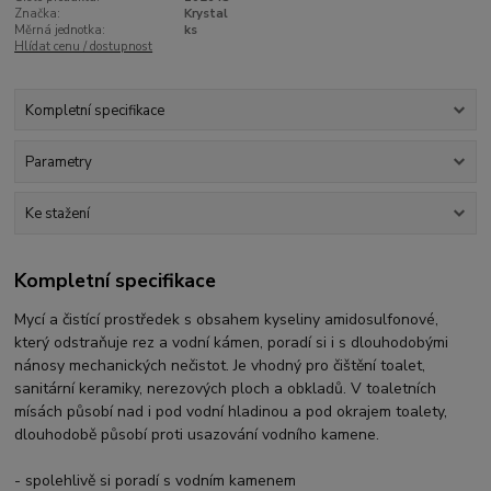
Značka:
Krystal
Měrná jednotka:
ks
Hlídat cenu / dostupnost
Kompletní specifikace
Parametry
Ke stažení
Kompletní specifikace
​Mycí a čistící prostředek s obsahem kyseliny amidosulfonové,
který odstraňuje rez a vodní kámen, poradí si i s dlouhodobými
nánosy mechanických nečistot. Je vhodný pro čištění toalet,
sanitární keramiky, nerezových ploch a obkladů. V toaletních
mísách působí nad i pod vodní hladinou a pod okrajem toalety,
dlouhodobě působí proti usazování vodního kamene.
- spolehlivě si poradí s vodním kamenem