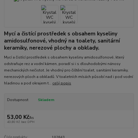
Mycí a čistící prostředek s obsahem kyseliny
amidosulfonové, vhodný na toalety, sanitární
keramiky, nerezové plochy a obklady.
​Mycí a čistící prostředek s obsahem kyseliny amidosulfonové, který
odstraňuje rez a vodní kámen, poradí si i s dlouhodobými nánosy
mechanických nečistot. Je vhodný pro čištění toalet, sanitární keramiky,
nerezových ploch a obkladů. V toaletních mísách působí nad i pod vodní
hladinou a pod okrajem t...
celý popis
Dostupnost
Skladem
53,00 Kč
/
ks
43,80 Kč
bez DPH
Číslo produktu:
102643