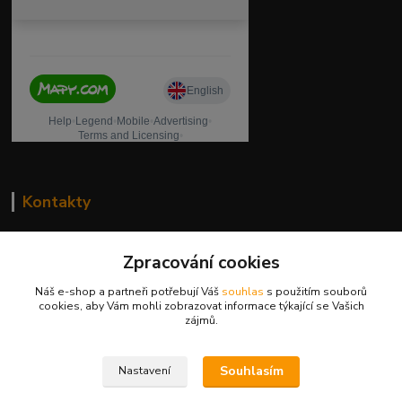
Kontakty
drogeriekylie.cz
Zpracování cookies
739 001 068
Náš e-shop a partneři potřebují Váš
souhlas
s použitím souborů
PO - PÁ 8 - 17 hod.(mimo státní svátky)
cookies, aby Vám mohli zobrazovat informace týkající se Vašich
zájmů.
eshop@kylie.cz
Souhlasím
Nastavení