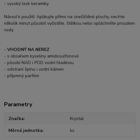
- vysoký lesk keramiky
Návod k použití: Aplikujte přímo na znečištěné plochy, nechte
několik minut působit vyčistěte, štětkou nebo opláchněte proudem
vody.
-
VHODNÝ NA NEREZ
- s obsahem kyseliny amidosulfonové
- působí NAD i POD vodní hladinou
- odstraní špínu i vodní kámen
- příjemný parfém
Parametry
Značka
Krystal
Měrná jednotka
ks