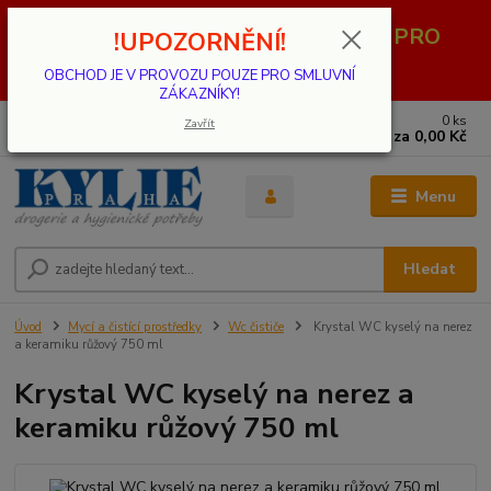
OBCHOD JE V PROVOZU POUZE PRO
!UPOZORNĚNÍ!
SMLUVNÍ ZÁKAZNÍKY!
OBCHOD JE V PROVOZU POUZE PRO SMLUVNÍ
ZÁKAZNÍKY!
0
ks
739 001 068
Zavřít
za
0,00 Kč
PO - PÁ 8 - 17 hod.(mimo státní svátky)
Menu
Hledat
Úvod
Mycí a čistící prostředky
Wc čističe
Krystal WC kyselý na nerez
a keramiku růžový 750 ml
Krystal WC kyselý na nerez a
keramiku růžový 750 ml