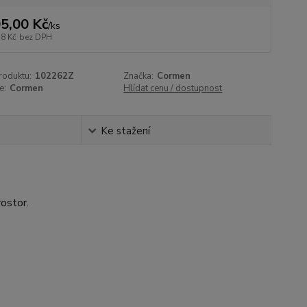
5,00 Kč
/
ks
78 Kč
bez DPH
roduktu:
102262Z
Značka:
Cormen
e:
Cormen
Hlídat cenu / dostupnost
Ke stažení
ostor.