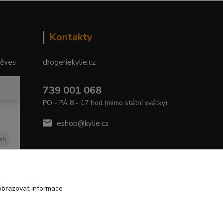
Kontakty
něves
drogeriekylie.cz
739 001 068
PO - PÁ 8 - 17 hod.(mimo státní svátky)
eshop@kylie.cz
obrazovat informace