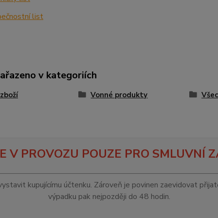
čnostní list
zařazeno v kategoriích
zboží
Vonné produkty
Všec
E V PROVOZU POUZE PRO SMLUVNÍ Z
vystavit kupujícímu účtenku. Zároveň je povinen zaevidovat přija
výpadku pak nejpozději do 48 hodin.