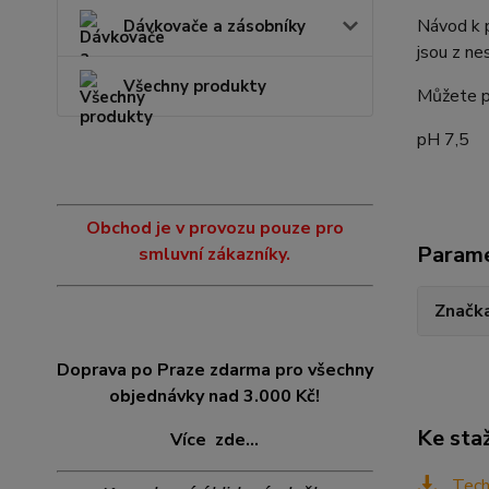
Návod k p
Dávkovače a zásobníky
jsou z ne
Všechny produkty
Můžete po
pH 7,5​
Obchod je v provozu pouze pro
Param
smluvní zákazníky.
Značk
Doprava po Praze zdarma pro všechny
objednávky nad 3.000 Kč!
Ke sta
Více
zde...
Techn