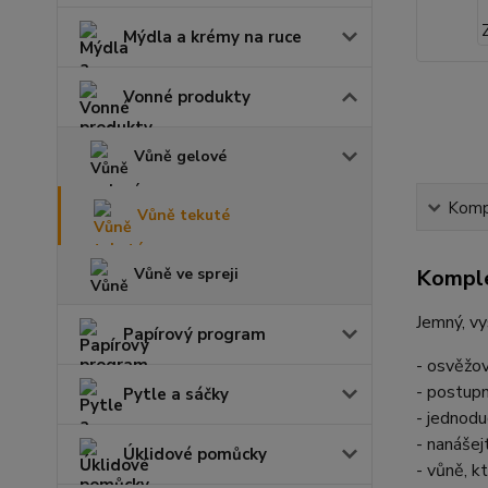
Mýdla a krémy na ruce
Vonné produkty
Vůně gelové
Kompl
Vůně tekuté
Vůně ve spreji
Komple
​Jemný, v
Papírový program
- osvěžo
- postup
Pytle a sáčky
- jednodu
- nanášej
Úklidové pomůcky
- vůně, k