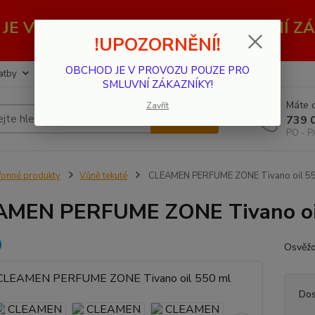
JE V PROVOZU POUZE PRO SMLUVNÍ ZÁ
!UPOZORNĚNÍ!
OBCHOD JE V PROVOZU POUZE PRO
atby
Kontakty
SMLUVNÍ ZÁKAZNÍKY!
Máte d
Zavřít
Hledat
739 
PO - P
onné produkty
Vůně tekuté
CLEAMEN PERFUME ZONE Tivano oil 55
AMEN PERFUME ZONE Tivano oi
Osvěžo
Dos