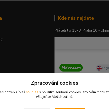
a
Kde nás najdete
Přátelství 1578, Praha 10 - Uhří
Kč
Zpracování cookies
eři potřebují Váš
souhlas
s použitím souborů cookies, aby Vám mohli z
týkající se Vašich zájmů.