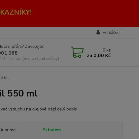
KAZNÍKY!
Přihlášení
otaz, přání? Zavolejte.
0
ks
001 068
za
0,00 Kč
Á 8 - 17 hod.(mimo státní svátky)
0 ml
l 550 ml
vač vzduchu na olejové bázi
celý popis
tupnost
Skladem