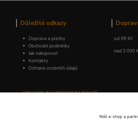
Důležité odkazy
Doprav
Doprava a platby
od 99 Kč
Obchodní podmínky
nad 3.000 
Jak nakupovat
Kontakty
Ochrana osobních údajů
OBCHOD JE V PROVOZU POUZE
PRO SMLUVNÍ ZÁKAZNÍKY!
©
KYLIE PRAHA
Náš e-shop a partn