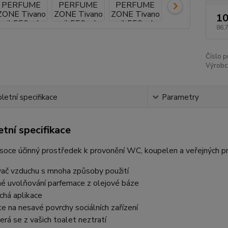
10
86,
Číslo p
Výrobc
etní specifikace
Parametry
tní specifikace
ysoce účinný prostředek k provonění WC, koupelen a veřejných pr
vač vzduchu s mnoha způsoby použití
né uvolňování parfemace z olejové báze
chá aplikace
te na nesavé povrchy sociálních zařízení
terá se z vašich toalet neztratí