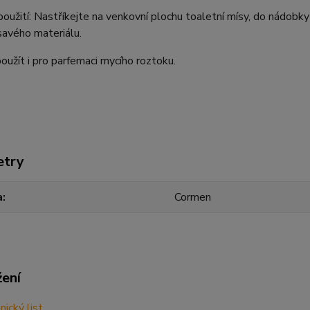
oužití: Nastříkejte na venkovní plochu toaletní mísy, do nádobky 
savého materiálu.
užít i pro parfemaci mycího roztoku.
etry
a
Cormen
žení
ický list