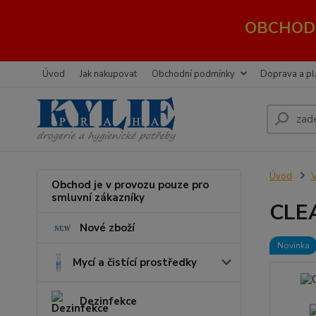
OBCHOD 
Úvod
Jak nakupovat
Obchodní podmínky
Doprava a pl
Úvod
V
Obchod je v provozu pouze pro
smluvní zákazníky
CLE
Nové zboží
Novinka
Mycí a čistící prostředky
Dezinfekce