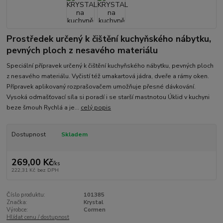
Prostředek určený k čištění kuchyňského nábytku,
pevných ploch z nesavého materiálu
Speciální přípravek určený k čištění kuchyňského nábytku, pevných ploch
z nesavého materiálu. Vyčistí též umakartová jádra, dveře a rámy oken.
Přípravek aplikovaný rozprašovačem umožňuje přesné dávkování.
Vysoká odmašťovací síla si poradí i se starší mastnotou Úklid v kuchyni
beze šmouh Rychlá a je...
celý popis
Dostupnost
Skladem
269,00 Kč
/
ks
222,31 Kč
bez DPH
Číslo produktu:
101385
Značka:
Krystal
Výrobce:
Cormen
Hlídat cenu / dostupnost