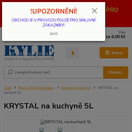
OBCHOD JE V PROVOZU POUZE PRO
!UPOZORNĚNÍ!
SMLUVNÍ ZÁKAZNÍKY!
OBCHOD JE V PROVOZU POUZE PRO SMLUVNÍ
ZÁKAZNÍKY!
0
ks
739 001 068
Zavřít
za
0,00 Kč
PO - PÁ 8 - 17 hod.(mimo státní svátky)
Menu
Hledat
Úvod
Mycí a čistící prostředky
Koupelna, kuchyně
KRYSTAL na
kuchyně 5L
KRYSTAL na kuchyně 5L