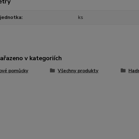
etry
 jednotka
ks
zařazeno v kategoriích
dové pomůcky
Všechny produkty
Had