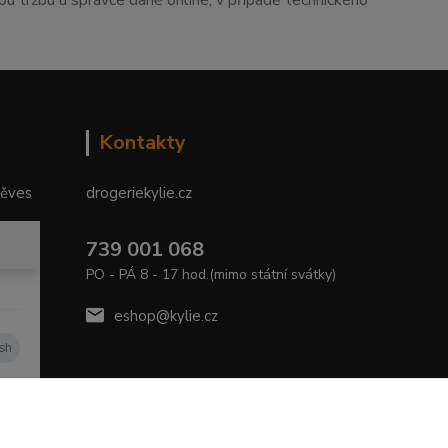
tou tržbu u správce daně online, v případě technického
Kontakty
něves
drogeriekylie.cz
739 001 068
PO - PÁ 8 - 17 hod.(mimo státní svátky)
eshop@kylie.cz