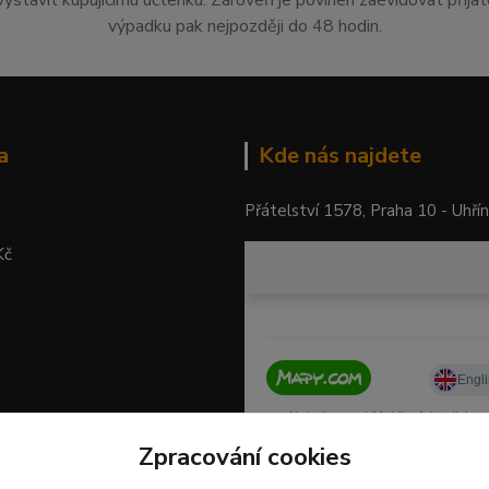
vystavit kupujícímu účtenku. Zároveň je povinen zaevidovat přija
výpadku pak nejpozději do 48 hodin.
a
Kde nás najdete
Přátelství 1578, Praha 10 - Uhří
Kč
Zpracování cookies