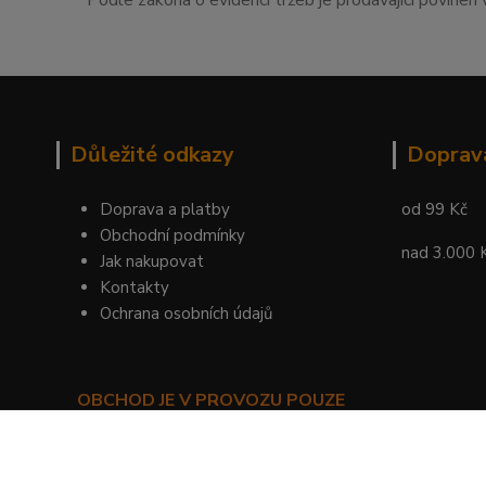
Podle zákona o evidenci tržeb je prodávající povinen 
Důležité odkazy
Doprav
Doprava a platby
od 99 Kč
Obchodní podmínky
nad 3.000 
Jak nakupovat
Kontakty
Ochrana osobních údajů
OBCHOD JE V PROVOZU POUZE
PRO SMLUVNÍ ZÁKAZNÍKY!
©
KYLIE PRAHA