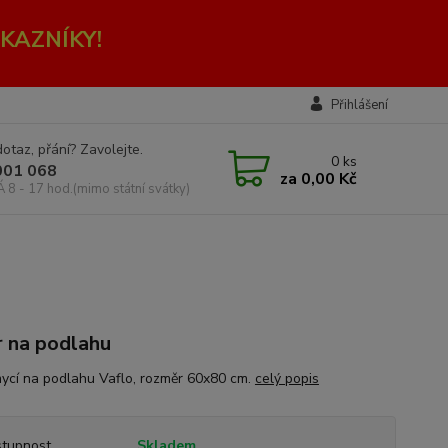
KAZNÍKY!
Přihlášení
otaz, přání? Zavolejte.
0
ks
001 068
za
0,00 Kč
Á 8 - 17 hod.(mimo státní svátky)
 na podlahu
ycí na podlahu Vaflo, rozměr 60x80 cm.
celý popis
tupnost
Skladem