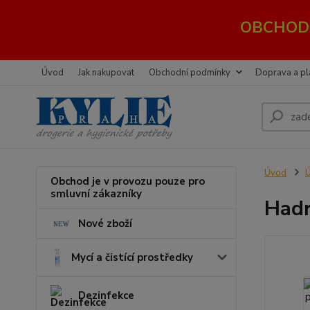
OBCHOD 
Úvod
Jak nakupovat
Obchodní podmínky
Doprava a pl
Úvod
Ú
Obchod je v provozu pouze pro
smluvní zákazníky
Hadr
Nové zboží
Mycí a čistící prostředky
Dezinfekce