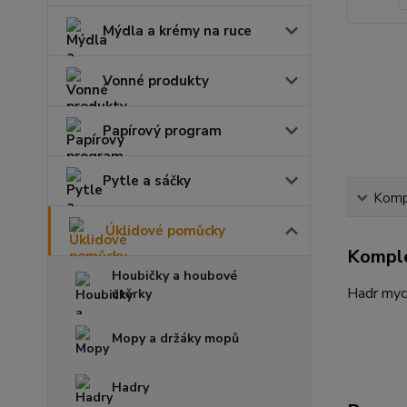
Mýdla a krémy na ruce
Vonné produkty
Papírový program
Pytle a sáčky
Kompl
Úklidové pomůcky
Komple
Houbičky a houbové
Hadr myc
utěrky
Mopy a držáky mopů
Hadry