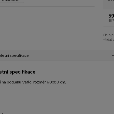
59
48,
Číslo p
Hlídat 
etní specifikace
tní specifikace
í na podlahu Vaflo, rozměr 60x80 cm.