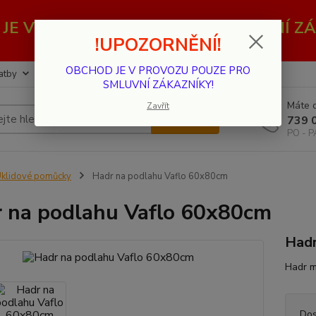
JE V PROVOZU POUZE PRO SMLUVNÍ ZÁ
!UPOZORNĚNÍ!
OBCHOD JE V PROVOZU POUZE PRO
atby
Kontakty
SMLUVNÍ ZÁKAZNÍKY!
Máte d
Zavřít
Hledat
739 
PO - P
klidové pomůcky
Hadr na podlahu Vaflo 60x80cm
 na podlahu Vaflo 60x80cm
Hadr
Hadr m
Dos