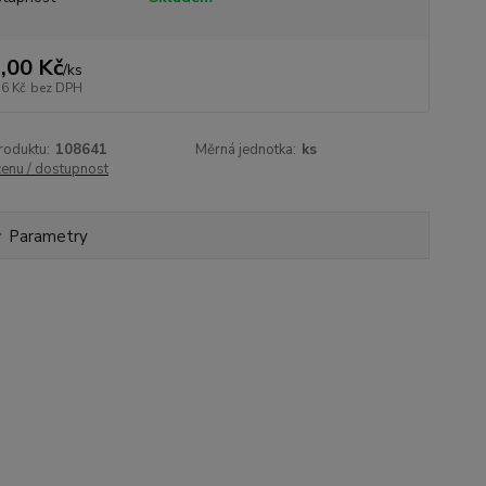
,00 Kč
/
ks
76 Kč
bez DPH
roduktu:
108641
Měrná jednotka:
ks
cenu / dostupnost
Parametry