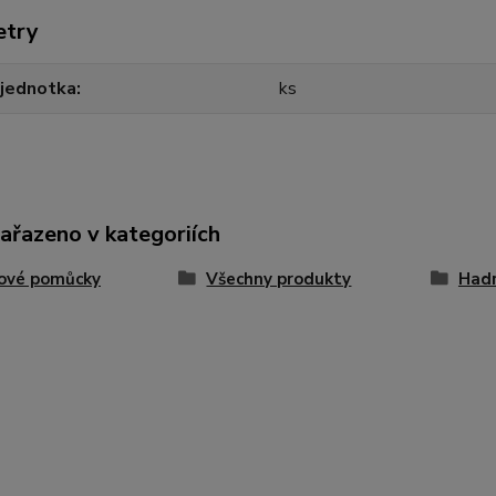
etry
 jednotka
ks
zařazeno v kategoriích
dové pomůcky
Všechny produkty
Had