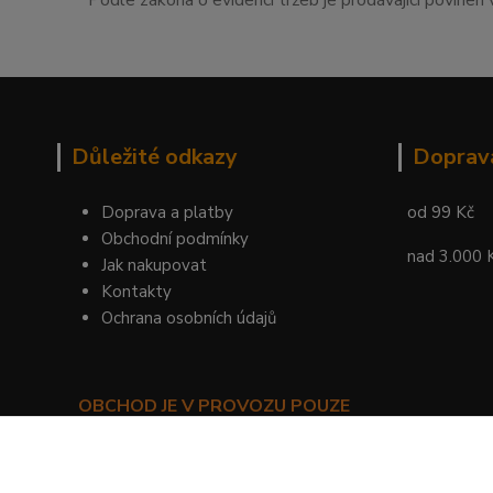
Podle zákona o evidenci tržeb je prodávající povinen 
Důležité odkazy
Doprav
Doprava a platby
od 99 Kč
Obchodní podmínky
nad 3.000 
Jak nakupovat
Kontakty
Ochrana osobních údajů
OBCHOD JE V PROVOZU POUZE
PRO SMLUVNÍ ZÁKAZNÍKY!
©
KYLIE PRAHA