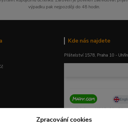
vystavit kupujícímu účtenku. Zároveň je povinen zaevidovat přija
výpadku pak nejpozději do 48 hodin.
a
Kde nás najdete
Přátelství 1578, Praha 10 - Uhří
Kč
Zpracování cookies