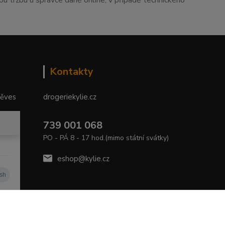
tou tržbu u správce daně online, v případě technického
Kontakty
něves
drogeriekylie.cz
739 001 068
PO - PÁ 8 - 17 hod.(mimo státní svátky)
eshop@kylie.cz