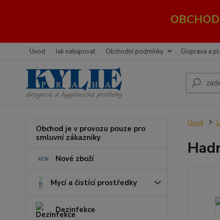
OBCHOD 
Úvod
Jak nakupovat
Obchodní podmínky
Doprava a pl
Úvod
Ú
Obchod je v provozu pouze pro
smluvní zákazníky
Hadr
Nové zboží
Mycí a čistící prostředky
Dezinfekce