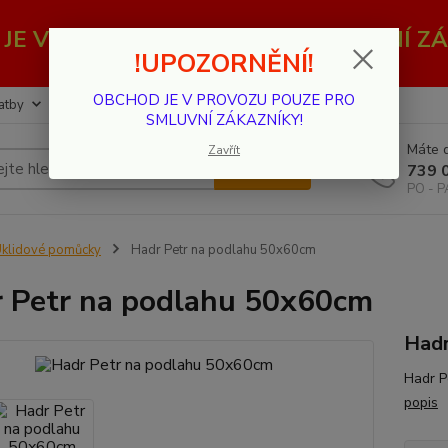
JE V PROVOZU POUZE PRO SMLUVNÍ ZÁ
!UPOZORNĚNÍ!
OBCHOD JE V PROVOZU POUZE PRO
atby
Kontakty
SMLUVNÍ ZÁKAZNÍKY!
Máte d
Zavřít
Hledat
739 
PO - P
klidové pomůcky
Hadr Petr na podlahu 50x60cm
 Petr na podlahu 50x60cm
Hadr
Hadr P
popis