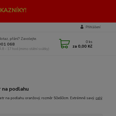
KAZNÍKY!
Přihlášení
otaz, přání? Zavolejte.
0
ks
001 068
za
0,00 Kč
Á 8 - 17 hod.(mimo státní svátky)
 na podlahu
etr na podlahu oranžový, rozměr 50x60cm. Extrémně savý.
celý