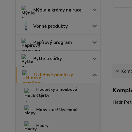
Mýdla a krémy na ruce
Vonné produkty
Papírový program
Pytle a sáčky
Kompl
Úklidové pomůcky
Komple
Houbičky a houbové
utěrky
Hadr Pet
Mopy a držáky mopů
Hadry