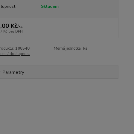
tupnost
Skladem
,00 Kč
/
ks
97 Kč
bez DPH
roduktu:
108540
Měrná jednotka:
ks
cenu / dostupnost
Parametry