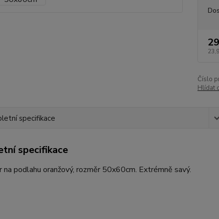
Dos
29
23,
Číslo p
Hlídat 
etní specifikace
tní specifikace
r na podlahu oranžový, rozměr 50x60cm. Extrémně savý.