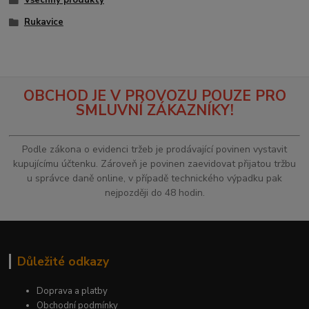
Všechny produkty
Rukavice
OBCHOD JE V PROVOZU POUZE PRO
SMLUVNÍ ZÁKAZNÍKY!
Podle zákona o evidenci tržeb je prodávající povinen vystavit
kupujícímu účtenku. Zároveň je povinen zaevidovat přijatou tržbu
u správce daně online, v případě technického výpadku pak
nejpozději do 48 hodin.
Důležité odkazy
Doprava a platby
Obchodní podmínky