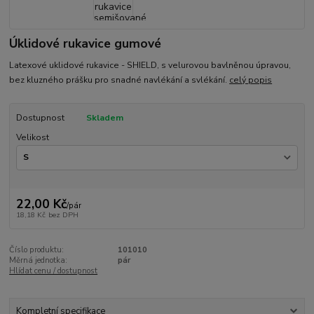
Úklidové rukavice gumové
Latexové uklidové rukavice - SHIELD, s velurovou bavlněnou úpravou,
bez kluzného prášku pro snadné navlékání a svlékání.
celý popis
Dostupnost
Skladem
Velikost
22,00 Kč
/
pár
18,18 Kč
bez DPH
Číslo produktu:
101010
Měrná jednotka:
pár
Hlídat cenu / dostupnost
Kompletní specifikace