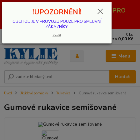
OBCHOD JE V PROVOZU POUZE PRO
!UPOZORNĚNÍ!
SMLUVNÍ ZÁKAZNÍKY!
OBCHOD JE V PROVOZU POUZE PRO SMLUVNÍ
ZÁKAZNÍKY!
0
ks
739 001 068
Zavřít
za
0,00 Kč
PO - PÁ 8 - 17 hod.(mimo státní svátky)
Menu
Hledat
Úvod
Úklidové pomůcky
Rukavice
Gumové rukavice semišované
Gumové rukavice semišované