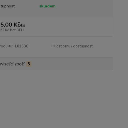
tupnost
skladem
5,00 Kč
/
ks
,62 Kč
bez DPH
roduktu:
10153C
Hlídat cenu / dostupnost
visející zboží
5