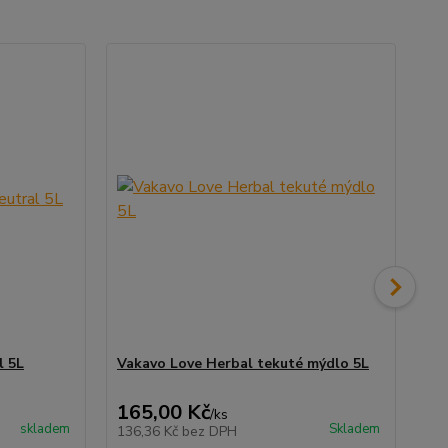
l 5L
Vakavo Love Herbal tekuté mýdlo 5L
VA
165,00 Kč
16
/
ks
skladem
Skladem
136,36 Kč
bez DPH
13