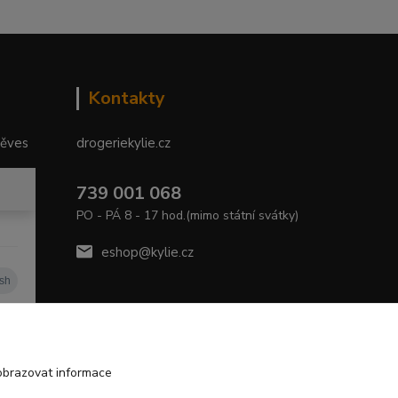
Kontakty
něves
drogeriekylie.cz
739 001 068
PO - PÁ 8 - 17 hod.(mimo státní svátky)
eshop@kylie.cz
obrazovat informace