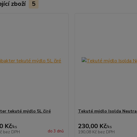
jící zboží
5
ter tekuté mýdlo 5L čiré
Tekuté mýdlo Isolda Neutra
0 Kč
230,00 Kč
/
ks
/
ks
do 3 dnů
Kč
bez DPH
190,08 Kč
bez DPH