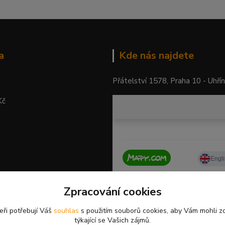
a
Kde nás najdete
Přátelství 1578, Praha 10 - Uhří
Kč
Zpracování cookies
eři potřebují Váš
souhlas
s použitím souborů cookies, aby Vám mohli z
týkající se Vašich zájmů.