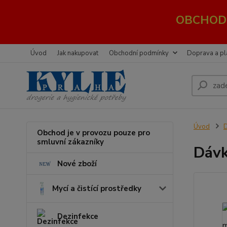
OBCHOD 
Úvod
Jak nakupovat
Obchodní podmínky
Doprava a pl
Úvod
D
Obchod je v provozu pouze pro
smluvní zákazníky
Dávk
Nové zboží
Mycí a čistící prostředky
Dezinfekce