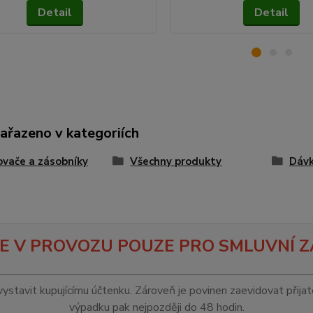
Detail
Detail
zařazeno v kategoriích
vače a zásobníky
Všechny produkty
Dávk
E V PROVOZU POUZE PRO SMLUVNÍ Z
vystavit kupujícímu účtenku. Zároveň je povinen zaevidovat přija
výpadku pak nejpozději do 48 hodin.