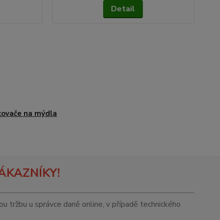
Detail
ovače na mýdla
ÁKAZNÍKY!
tou tržbu u správce daně online, v případě technického