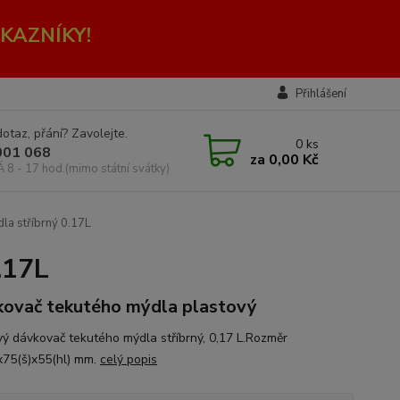
KAZNÍKY!
Přihlášení
otaz, přání? Zavolejte.
0
ks
001 068
za
0,00 Kč
Á 8 - 17 hod.(mimo státní svátky)
la stříbrný 0.17L
.17L
ovač tekutého mýdla plastový
vý dávkovač tekutého mýdla stříbrný, 0,17 L.Rozměr
x75(š)x55(hl) mm.
celý popis