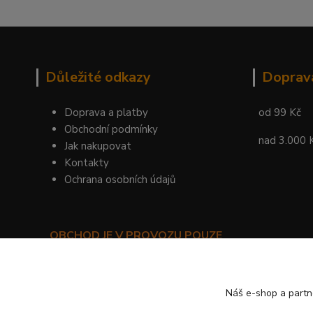
Důležité odkazy
Doprav
Doprava a platby
od 99 Kč
Obchodní podmínky
nad 3.000 
Jak nakupovat
Kontakty
Ochrana osobních údajů
OBCHOD JE V PROVOZU POUZE
PRO SMLUVNÍ ZÁKAZNÍKY!
©
KYLIE PRAHA
Náš e-shop a partn