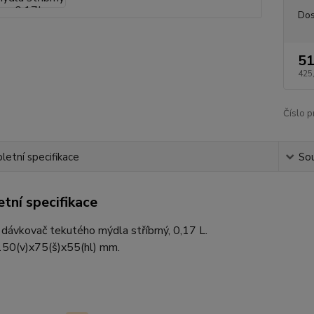
Dos
51
425
Číslo p
etní specifikace
Sou
tní specifikace
dávkovač tekutého mýdla stříbrný, 0,17 L.
50(v)x75(š)x55(hl) mm.