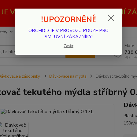
JE V PROVOZU POUZE PRO SMLUVNÍ ZÁ
!UPOZORNĚNÍ!
OBCHOD JE V PROVOZU POUZE PRO
atby
Kontakty
SMLUVNÍ ZÁKAZNÍKY!
Máte d
Zavřít
Hledat
739 
PO - P
ávkovače a zásobníky
Dávkovače na mýdla
Dávkovač tekutého mýd
ovač tekutého mýdla stříbrný 0
Dávk
Plasto
150(v)