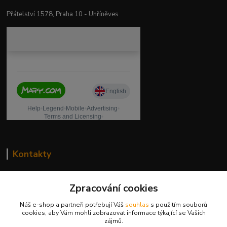
Přátelství 1578, Praha 10 - Uhříněves
Kontakty
drogeriekylie.cz
Zpracování cookies
739 001 068
Náš e-shop a partneři potřebují Váš
souhlas
s použitím souborů
PO - PÁ 8 - 17 hod.(mimo státní svátky)
cookies, aby Vám mohli zobrazovat informace týkající se Vašich
zájmů.