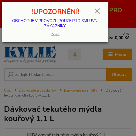
OBCHOD JE V PROVOZU POUZE PRO
!UPOZORNĚNÍ!
SMLUVNÍ ZÁKAZNÍKY!
OBCHOD JE V PROVOZU POUZE PRO SMLUVNÍ
ZÁKAZNÍKY!
0
ks
739 001 068
Zavřít
za
0,00 Kč
PO - PÁ 8 - 17 hod.(mimo státní svátky)
Menu
Hledat
Úvod
Dávkovače a zásobníky
Dávkovače na mýdla
Dávkovač
tekutého mýdla kouřový 1,1 L
Dávkovač tekutého mýdla
kouřový 1,1 L