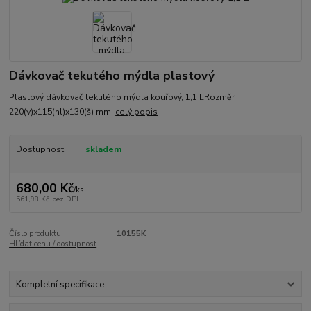
Dávkovač tekutého mýdla plastový
Plastový dávkovač tekutého mýdla kouřový, 1,1 LRozměr
220(v)x115(hl)x130(š) mm.
celý popis
Dostupnost
skladem
680,00 Kč
/
ks
561,98 Kč
bez DPH
Číslo produktu:
10155K
Hlídat cenu / dostupnost
Kompletní specifikace