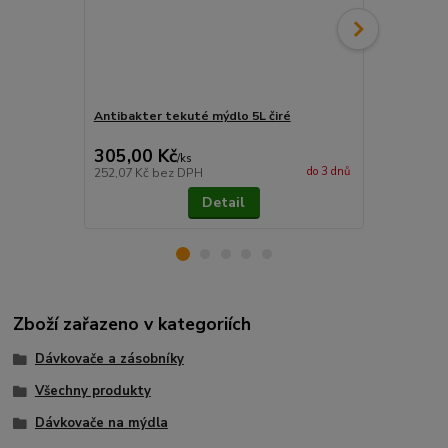
Antibakter tekuté mýdlo 5L čiré
Tekuté mýdl
305,00 Kč
230,00 K
/
ks
do 3 dnů
252,07 Kč
bez DPH
190,08 Kč
be
Detail
Zboží zařazeno v kategoriích
Dávkovače a zásobníky
Všechny produkty
Dávkovače na mýdla