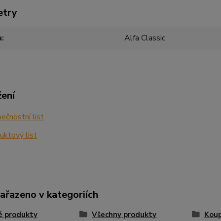
etry
a
Alfa Classic
žení
čnostní list
ktový list
zařazeno v kategoriích
é produkty
Všechny produkty
Koup