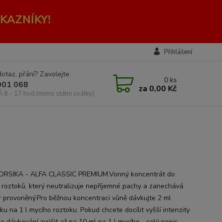
KAZNÍKY!
Přihlášení
otaz, přání? Zavolejte.
0
ks
001 068
za
0,00 Kč
Á 8 - 17 hod.(mimo státní svátky)
ORSIKA - ALFA CLASSIC PREMIUM.Vonný koncentrát do
 roztoků, který neutralizuje nepříjemné pachy a zanechává
r provoněný.Pro běžnou koncentraci vůně dávkujte 2 ml
ku na 1 l mycího roztoku. Pokud chcete docílit vyšší intenzity
e dávkování zvýšit až na 10 ml na 1 l mycího...
celý popis