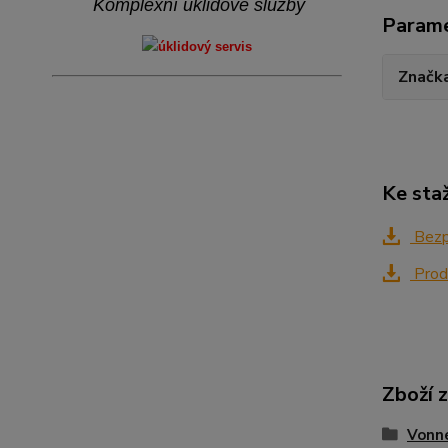
Komplexní úklidové služby
Param
Značk
Ke sta
Bezpe
Produ
Zboží 
Vonn