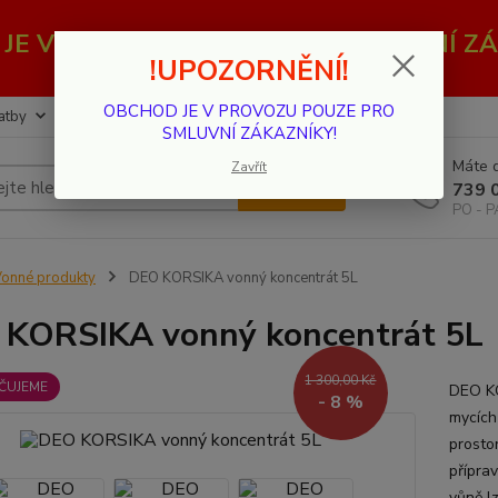
JE V PROVOZU POUZE PRO SMLUVNÍ ZÁ
!UPOZORNĚNÍ!
OBCHOD JE V PROVOZU POUZE PRO
atby
Kontakty
SMLUVNÍ ZÁKAZNÍKY!
Máte d
Zavřít
Hledat
739 
PO - P
onné produkty
DEO KORSIKA vonný koncentrát 5L
KORSIKA vonný koncentrát 5L
1 300,00 Kč
ČUJEME
DEO K
- 8 %
mycích
prosto
příprav
vůně lz