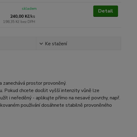
skladem
Detail
240,00 Kč
/
ks
198,35 Kč
bez DPH
Ke stažení
 a zanechává prostor provoněný.
. Pokud chcete docílit vyšší intenzity vůně lze
žít i neředěný - aplikujte přímo na nesavé povrchy, např.
pakovaném používání dosáhnete stabilně provoněného