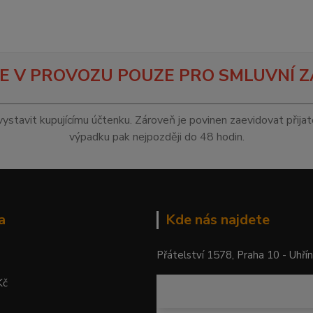
E V PROVOZU POUZE PRO SMLUVNÍ Z
vystavit kupujícímu účtenku. Zároveň je povinen zaevidovat přija
výpadku pak nejpozději do 48 hodin.
a
Kde nás najdete
Přátelství 1578, Praha 10 - Uhří
Kč