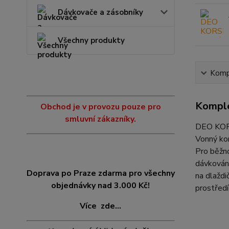
Dávkovače a zásobníky
Všechny produkty
Kompl
Komple
Obchod je v provozu pouze pro
smluvní zákazníky.
DEO KOR
Vonný kon
Pro běžno
dávkování
Doprava po Praze zdarma pro všechny
na dlažd
objednávky nad 3.000 Kč!
prostředí
Více
zde...