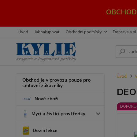
OBCHOD 
Úvod
Jak nakupovat
Obchodní podmínky
Doprava a pl
Úvod
V
Obchod je v provozu pouze pro
smluvní zákazníky
DEO 
Nové zboží
DOPORU
Mycí a čistící prostředky
Dezinfekce