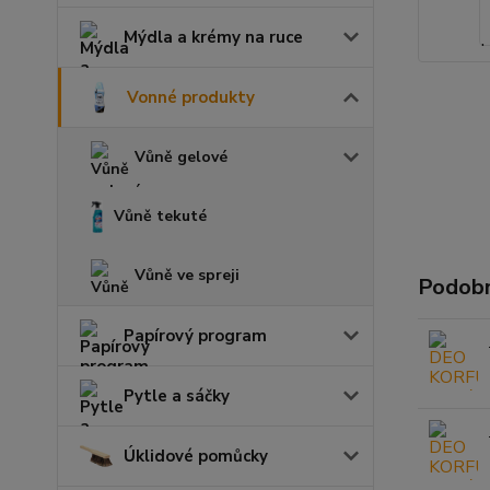
Mýdla a krémy na ruce
Vonné produkty
Vůně gelové
Vůně tekuté
Vůně ve spreji
Podobn
Papírový program
Pytle a sáčky
Úklidové pomůcky