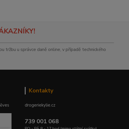
ÁKAZNÍKY!
tou tržbu u správce daně online, v případě technického
Kontakty
něves
drogeriekylie.cz
739 001 068
PO - PÁ 8 - 17 hod.(mimo státní svátky)