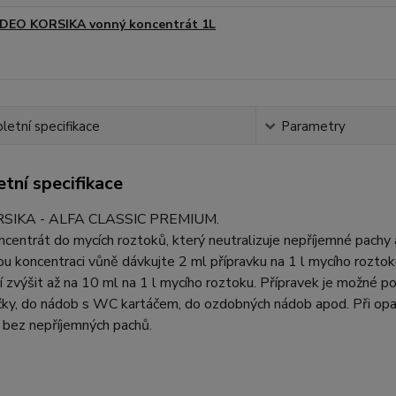
DEO KORSIKA vonný koncentrát 1L
etní specifikace
Parametry
tní specifikace
SIKA - ALFA CLASSIC PREMIUM.
centrát do mycích roztoků, který neutralizuje nepříjemné pachy
u koncentraci vůně dávkujte 2 ml přípravku na 1 l mycího roztoku
 zvýšit až na 10 ml na 1 l mycího roztoku. Přípravek je možné pou
ičky, do nádob s WC kartáčem, do ozdobných nádob apod. Při o
 bez nepříjemných pachů.